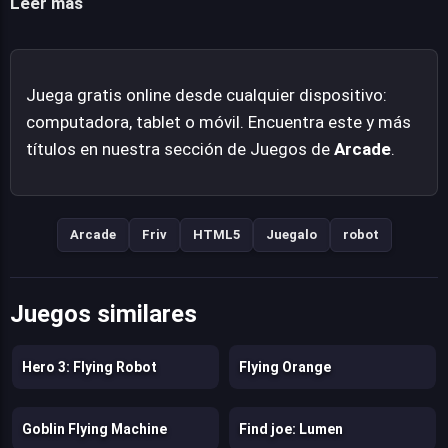
Leer más
objetivo final y obtener una sensación de logro. Su
naturaleza de juego en línea, accesible desde la mayoría
de navegadores modernos, lo posiciona como una
Juega gratis online desde cualquier dispositivo:
opción de entretenimiento instantáneo y sin barreras.
computadora, tablet o móvil. Encuentra este y más
títulos en nuestra sección de Juegos de
Arcade
.
Arcade
Friv
HTML5
Juegalo
robot
Juegos similares
Hero 3: Flying Robot
Flying Orange
Goblin Flying Machine
Find joe: Lumen