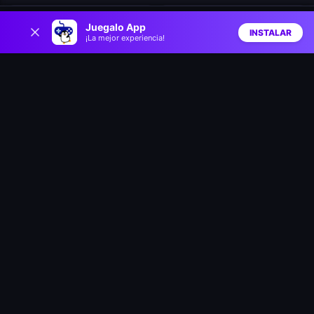
0
Speedy Runner
Jelly Run 2048
Juegalo App
INSTALAR
¡La mejor experiencia!
Inicio
Aleatorio
Buscar
Favs