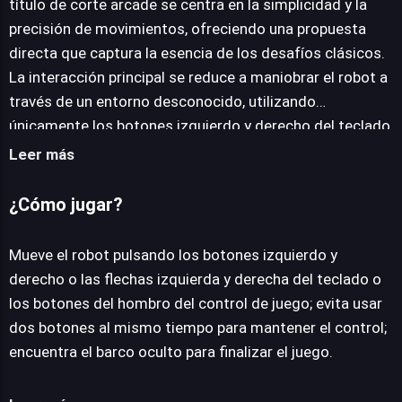
título de corte arcade se centra en la simplicidad y la
precisión de movimientos, ofreciendo una propuesta
directa que captura la esencia de los desafíos clásicos.
La interacción principal se reduce a maniobrar el robot a
través de un entorno desconocido, utilizando
únicamente los botones izquierdo y derecho del teclado
o los controles del juego. La particularidad de su
Leer más
esquema de control reside en la prohibición de accionar
ambos comandos simultáneamente, lo que introduce un
¿Cómo jugar?
matiz estratégico en cada desplazamiento. Esta
limitación exige un ritmo de juego pausado y deliberado,
Mueve el robot pulsando los botones izquierdo y
donde la anticipación y la coordinación son claves. No se
derecho o las flechas izquierda y derecha del teclado o
trata de una carrera frenética, sino de una exploración
los botones del hombro del control de juego; evita usar
metódica donde cada decisión de movimiento cuenta.
dos botones al mismo tiempo para mantener el control;
La experiencia se presenta como un desafío directo a la
encuentra el barco oculto para finalizar el juego.
coordinación y la paciencia, invitando a los usuarios a
dominar las limitaciones impuestas para alcanzar el