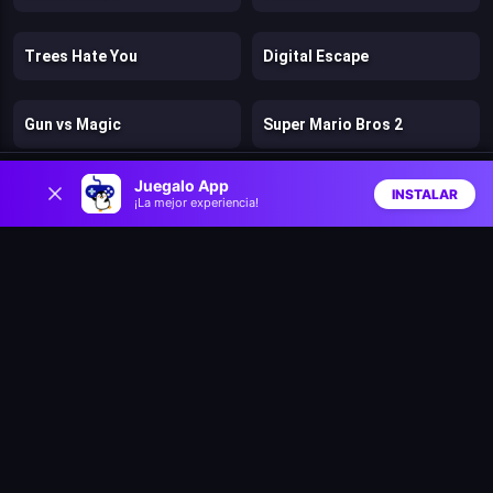
Trees Hate You
Digital Escape
Gun vs Magic
Super Mario Bros 2
0
Juegalo App
Cut the Rope: Magic
Clash of Heroes: RPG Adventure
INSTALAR
¡La mejor experiencia!
Inicio
Aleatorio
Buscar
Favs
Dino Survival: 3D Simulator
Math Runner