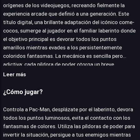
orígenes de los videojuegos, recreando fielmente la
JUEGALO AHORA
experiencia arcade que definió a una generación. Este
título digital, una brillante adaptación del icónico come-
cocos, sumerge al jugador en el familiar laberinto donde
el objetivo principal es devorar todos los puntos
amarillos mientras evades a los persistentemente
coloridos fantasmas. La mecánica es sencilla pero
adictiva: cada píldora de poder otorga un breve
momento de invencibilidad, permitiéndote cazar a tus
Leer más
perseguidores y sumar puntos extra antes de que
recuperen su temible forma. Desarrollado para ser
¿Cómo jugar?
accesible universalmente, el juego utiliza tecnología
HTML5, garantizando una fluida compatibilidad con una
Controla a Pac-Man, desplázate por el laberinto, devora
amplia gama de navegadores web modernos, desde
todos los puntos luminosos, evita el contacto con los
Chrome hasta Firefox o Edge. Esta característica,
fantasmas de colores. Utiliza las píldoras de poder para
combinada con la opción de pantalla completa, asegura
invertir la situación, persigue a tus enemigos mientras