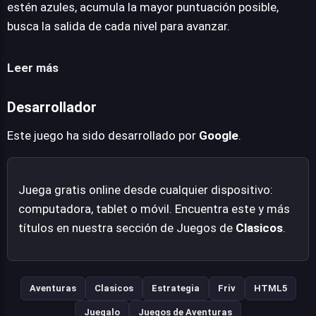
una sesión de juego sin interrupciones, optimizando la
estén azules, acumula la mayor puntuación posible,
inmersión en su clásica jugabilidad. La facilidad de
busca la salida de cada nivel para avanzar.
acceso, sin necesidad de descargas, y su disponibilidad
gratuita, lo convierten en una opción ideal tanto para
Leer más
veteranos que buscan revivir recuerdos como para
nuevos jugadores que deseen experimentar un pilar
Desarrollador
fundamental de la historia interactiva. Es una
demostración de cómo un clásico puede trascender el
Este juego ha sido desarrollado por
Google
.
tiempo y las plataformas, manteniendo su encanto
original.
Juega gratis online desde cualquier dispositivo:
computadora, tablet o móvil. Encuentra este y más
títulos en nuestra sección de Juegos de
Clasicos
.
Aventuras
Clasicos
Estrategia
Friv
HTML5
Juegalo
Juegos de Aventuras