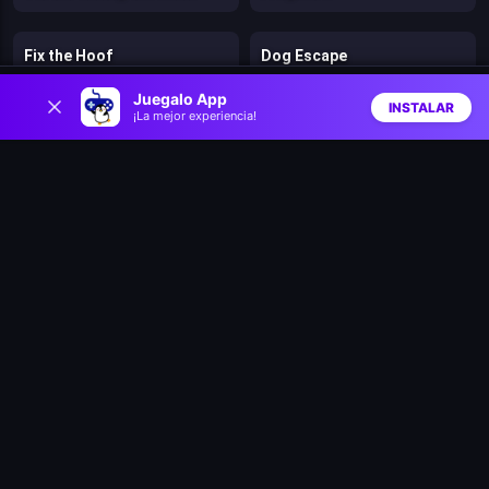
Fix the Hoof
Dog Escape
0
Juegalo App
INSTALAR
¡La mejor experiencia!
Bubble Shooter Panda Blast
Robbie: Become a beast
Inicio
Aleatorio
Buscar
Favs