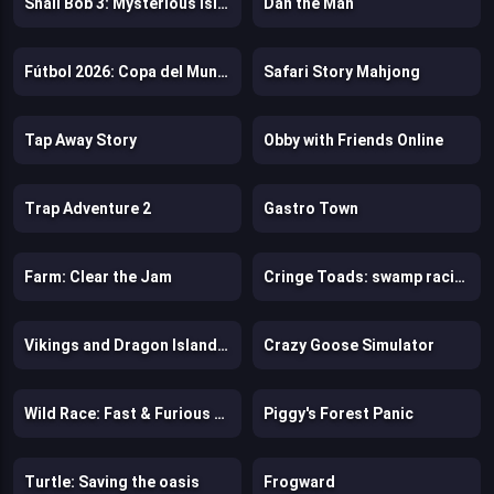
Snail Bob 3: Mysterious Island
Dan the Man
Fútbol 2026: Copa del Mundo
Safari Story Mahjong
Tap Away Story
Obby with Friends Online
Trap Adventure 2
Gastro Town
Farm: Clear the Jam
Cringe Toads: swamp racing with auto-shooting
Vikings and Dragon Island Farm
Crazy Goose Simulator
Wild Race: Fast & Furious Animals Simulator
Piggy's Forest Panic
Turtle: Saving the oasis
Frogward