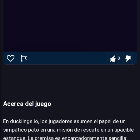
8
Acerca del juego
ducklings.io
En ducklings.io, los jugadores asumen el papel de un
simpático pato en una misión de rescate en un apacible
JUEGALO AHORA
estanque. La premisa es encantadoramente sencilla: