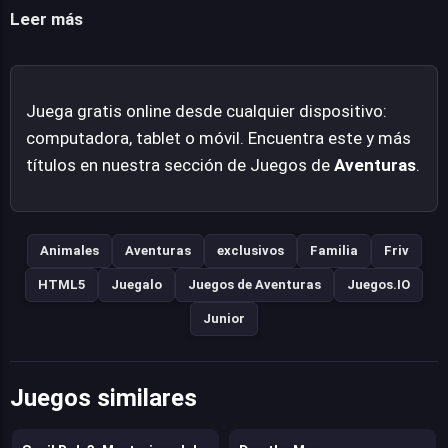
evasión y recolección que es fácil de aprender pero que
Leer más
presenta un desafío constante a medida que el número
de patitos crece y el tráfico en el estanque se
intensifica. Es un título que invita a la relajación con un
Juega gratis online desde cualquier dispositivo:
toque de estrategia y reflejos.
computadora, tablet o móvil. Encuentra este y más
títulos en nuestra sección de Juegos de
Aventuras
.
Animales
Aventuras
exclusivos
Familia
Friv
HTML5
Juegalo
Juegos de Aventuras
Juegos.IO
Junior
Juegos similares