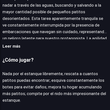
nadar a través de las aguas, buscando y salvando a la
mayor cantidad posible de pequeños patitos
desorientados. Esta tarea aparentemente tranquila se
ve constantemente interrumpida por la presencia de
embarcaciones que navegan sin cuidado, representando
un peligro latente para nuestro protagonista. La agilidad
y la capacidad de anticipación son claves para esquivar
Leer más
los botes y asegurar la supervivencia propia y la de la
creciente camada. Cada patito rescatado no solo
¿Cómo jugar?
contribuye a la puntuación, sino que también permite
una progresión significativa: la mejora del nido. Desde
Nada por el estanque libremente; rescata a cuantos
un humilde refugio hasta el hogar más grandioso del
patitos puedas encontrar; esquiva constantemente los
estanque, el progreso visual y funcional añade una capa
botes para evitar daños; mejora tu hogar acumulando
de satisfacción al ciclo de juego. El título ofrece una
más patitos; compite por el nido más impresionante del
experiencia directa y accesible, ideal para sesiones
estanque.
rápidas de juego, enfocándose en una mecánica de