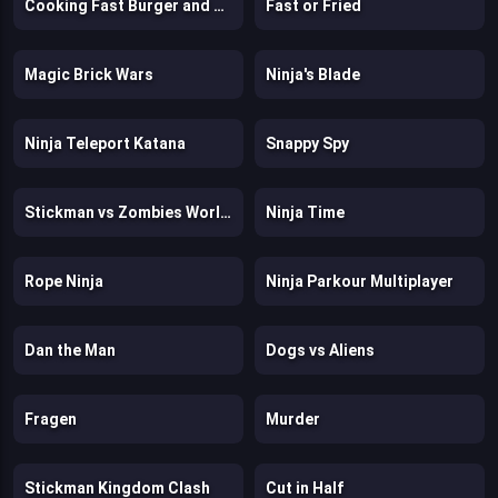
Cooking Fast Burger and Hotdogs
Fast or Fried
Magic Brick Wars
Ninja's Blade
Ninja Teleport Katana
Snappy Spy
Stickman vs Zombies WorldCraft
Ninja Time
Rope Ninja
Ninja Parkour Multiplayer
Dan the Man
Dogs vs Aliens
Fragen
Murder
Stickman Kingdom Clash
Cut in Half