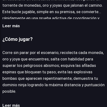
torrente de monedas, oro y joyas que jalonan el camino.
Este bucle jugable, simple en su premisa, se convierte
rápidamente en una prueba adictiva de coordinación y
anticipación. El desafío radica en la constante sucesión
Leer más
de obstáculos letales que acechan en cada esquina.
Peligrosos saltos exigen una precisión milimétrica,
¿Cómo jugar?
mientras que las afiladas espinas y las explosivas
bombas requieren decisiones en fracciones de segundo
Corre sin parar por el escenario; recolecta cada moneda,
para evitarlas. Cada error se castiga con el fin de la
oro y joya que encuentres; salta con habilidad para
carrera, impulsando al jugador a mejorar su tiempo de
superar los peligrosos abismos; esquiva las afiladas
reacción y memorizar patrones para superar su récord
espinas que bloquean tu paso; evita las explosivas
anterior. La experiencia se centra en la pura destreza,
bombas que aparecen repentinamente; demuestra tu
desafiando a los participantes a demostrar su
dominio ninja logrando la máxima distancia y puntuación
superioridad ninja en una búsqueda incesante de la
posible.
puntuación más alta. Fast ninja ofrece una propuesta
directa y accesible para quienes buscan acción rápida y
Leer más