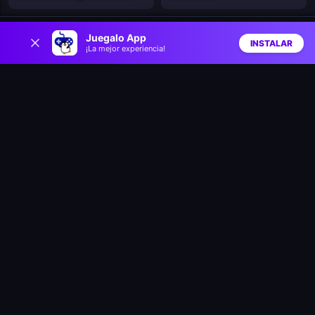
0
Mr. Dude: King of the Hill
Juegalo App
Stick: Eastern Fight
INSTALAR
¡La mejor experiencia!
Inicio
Aleatorio
Buscar
Favs