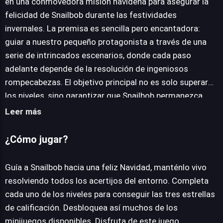
JUEGALO AHORA
en una conmovedora misión navideña para asegurar la
felicidad de Snailbob durante las festividades
invernales. La premisa es sencilla pero encantadora:
guiar a nuestro pequeño protagonista a través de una
serie de intrincados escenarios, donde cada paso
adelante depende de la resolución de ingeniosos
rompecabezas. El objetivo principal no es solo superar
los niveles, sino garantizar que Snailbob permanezca
ileso y logre su destino navideño, evitando trampas y
Leer más
peligros ambientales que acechan en cada rincón
helado. La mecánica central gira en torno a la
¿Cómo jugar?
manipulación del entorno para crear un camino seguro
para Snailbob, quien avanza de forma autónoma. Esto
Guía a Snailbob hacia una feliz Navidad, manténlo vivo
implica interactuar con interruptores, plataformas y
resolviendo todos los acertijos del entorno. Completa
diversos objetos para sortear obstáculos y activar
cada uno de los niveles para conseguir las tres estrellas
mecanismos. La rejugabilidad se incentiva con un
de calificación. Desbloquea así muchos de los
sistema de calificación de tres estrellas por nivel,
minijuegos disponibles. Disfruta de este juego