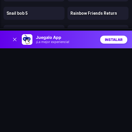
Snail bob 5
Rainbow Friends Return
Bears vs. Art
Parkour
0
Juegalo App
INSTALAR
¡La mejor experiencia!
Inicio
Aleatorio
Buscar
Favs
Trees Hate You
Digital Escape