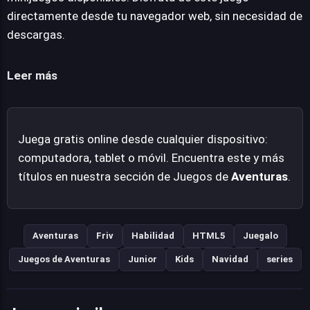
desafiando a los jugadores a optimizar sus soluciones y
directamente desde tu navegador web, sin necesidad de
descubrir todos los secretos ocultos o rutas
descargas.
alternativas. Además, el éxito en la aventura principal
desbloquea una variedad de minijuegos, añadiendo
Leer más
capas de entretenimiento que complementan la
experiencia de puzles. Su diseño accesible y su temática
festiva lo convierten en una propuesta atractiva para un
Juega gratis online desde cualquier dispositivo:
amplio rango de audiencias, ofreciendo una experiencia
computadora, tablet o móvil. Encuentra este y más
de juego limpia y centrada en la lógica.
títulos en nuestra sección de Juegos de
Aventuras
.
Aventuras
Friv
Habilidad
HTML5
Juegalo
Juegos de Aventuras
Junior
Kids
Navidad
series