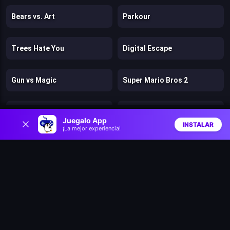
Bears vs. Art
Parkour
Trees Hate You
Digital Escape
Gun vs Magic
Super Mario Bros 2
Cut the Rope: Magic
Clash of Heroes: RPG Adventure
0
Juegalo App
INSTALAR
¡La mejor experiencia!
Inicio
Aleatorio
Buscar
Favs
Dino Survival: 3D Simulator
Math Runner
M’s Cases Chapter 1: Vanishing of Melisma
Merge Detective: Forbidden Secret