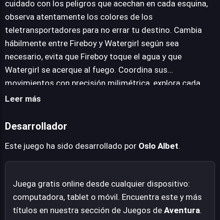
cuidado con los peligros que acechan en cada esquina,
obstáculos y peligros que requieren no solo precisión en
observa atentamente los colores de los
el movimiento, sino también un pensamiento
teletransportadores para no errar tu destino. Cambia
estratégico para alternar entre los personajes y activar
hábilmente entre Fireboy y Watergirl según sea
los mecanismos adecuados. La dificultad se eleva
necesario, evita que Fireboy toque el agua y que
progresivamente, asegurando una experiencia
Watergirl se acerque al fuego. Coordina sus
desafiante que pondrá a prueba la lógica y la destreza
movimientos con precisión milimétrica, explora cada
del jugador en cada uno de sus intrincados pasadizos y
rincón para descubrir la ruta óptima.
Leer más
trampas elementales. Es una propuesta que mantiene la
esencia adictiva y cerebral de la franquicia.
Desarrollador
Este juego ha sido desarrollado por
Oslo Albet
.
Juega gratis online desde cualquier dispositivo:
computadora, tablet o móvil. Encuentra este y más
títulos en nuestra sección de Juegos de
Aventura
.