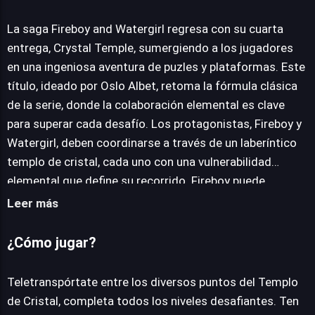
La saga Fireboy and Watergirl regresa con su cuarta
JUEGALO AHORA
entrega, Crystal Temple, sumergiendo a los jugadores
en una ingeniosa aventura de puzles y plataformas. Este
título, ideado por Oslo Albet, retoma la fórmula clásica
de la serie, donde la colaboración elemental es clave
para superar cada desafío. Los protagonistas, Fireboy y
Watergirl, deben coordinarse a través de un laberíntico
templo de cristal, cada uno con una vulnerabilidad
elemental que define su recorrido. Fireboy puede
transitar por la lava sin problema, pero el agua le es letal,
Leer más
mientras que Watergirl domina el agua, pero el fuego
representa un peligro insuperable. El diseño de niveles es
¿Cómo jugar?
intrincado, introduciendo elementos como
teletransportadores, cuya correcta utilización exige una
Teletranspórtate entre los diversos puntos del Templo
aguda observación de los colores para dominar su
de Cristal, completa todos los niveles desafiantes. Ten
funcionalidad. Cada pantalla presenta una serie de