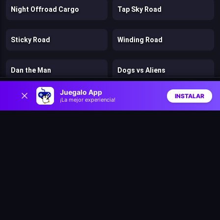
Night Offroad Cargo
Tap Sky Road
Sticky Road
Winding Road
Dan the Man
Dogs vs Aliens
0
Juegalo App
INSTALAR
¡La mejor experiencia!
Fragen
Murder
Inicio
Aleatorio
Buscar
Favs
Stickman Kingdom Clash
Cut in Half