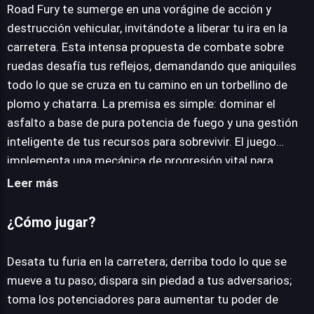
Road Fury te sumerge en una vorágine de acción y
destrucción vehicular, invitándote a liberar tu ira en la
carretera. Esta intensa propuesta de combate sobre
JUEGALO AHORA
ruedas desafía tus reflejos, demandando que aniquiles
todo lo que se cruza en tu camino en un torbellino de
plomo y chatarra. La premisa es simple: dominar el
asfalto a base de pura potencia de fuego y una gestión
inteligente de tus recursos para sobrevivir. El juego
implementa una mecánica de progresión vital para
superar los desafíos. Los valiosos potenciadores son
Leer más
cruciales para la supervivencia; recógelos si no puedes
disparar. El sistema de mejora de vehículos es
¿Cómo jugar?
fundamental, permitiéndote fortalecer tu máquina de
guerra para resistir trayectos cada vez más exigentes y
Desata tu furia en la carretera; derriba todo lo que se
las embestidas rivales. Los enfrentamientos contra
mueve a tu paso; dispara sin piedad a tus adversarios;
jefes representan el punto álgido de la experiencia,
toma los potenciadores para aumentar tu poder de
exigiendo adaptabilidad y estrategia. Superar a estos