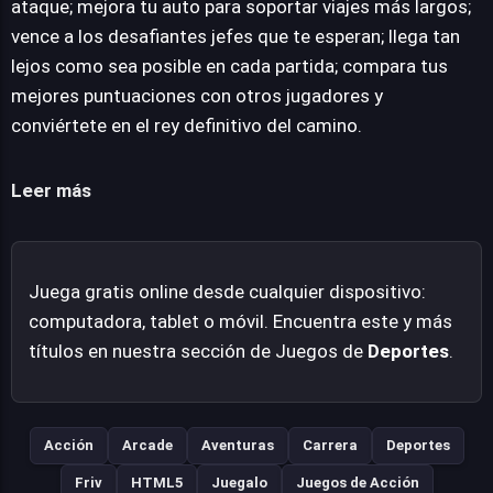
ataque; mejora tu auto para soportar viajes más largos;
adversarios no solo es satisfactorio, sino que te
vence a los desafiantes jefes que te esperan; llega tan
impulsa a alcanzar nuevas distancias y establecer
lejos como sea posible en cada partida; compara tus
récords personales. La competición indirecta añade un
mejores puntuaciones con otros jugadores y
motor adicional: compara tus puntuaciones más altas
conviértete en el rey definitivo del camino.
con las de otros jugadores, motivándote a perfeccionar
tus habilidades y consolidar tu estatus como el
Leer más
indiscutible rey de la carretera. Adéntrate en esta
explosión de adrenalina.
Juega gratis online desde cualquier dispositivo:
computadora, tablet o móvil. Encuentra este y más
títulos en nuestra sección de Juegos de
Deportes
.
Acción
Arcade
Aventuras
Carrera
Deportes
Friv
HTML5
Juegalo
Juegos de Acción