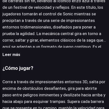
JUEGALO AHORA
de carreras sin fin, llevando al icónico erizo azul a través
de un festival de velocidad y reflejos. En este título, los
jugadores tomarán el control de Sonic mientras se
precipitan a través de una serie de impresionantes
entornos tridimensionales, diseñados para poner a
prueba la agilidad. La mecánica central gira en torno a
correr, saltar y girar, elementos clásicos de la saga que
aquí se adaptan a un formato de juego continuo. Es el
primer juego de carreras sin fin de Sonic con esta
Leer más
divertida propuesta. La jugabilidad exige precisión,
obligando a los usuarios a deslizarse hacia arriba y hacia
¿Cómo jugar?
abajo para esquivar y superar una variedad de
obstáculos dinámicos que aparecen a un ritmo
Corre a través de impresionantes entornos 3D, salta por
vertiginoso. Es una propuesta directa pero adictiva,
encima de obstáculos desafiantes, gira para abrirte
donde la maestría reside en la capacidad de reacción y
paso entre peligros inminentes y deslízate hacia arriba y
la anticipación. La promesa de un juego de carreras sin
hacia abajo para esquivar trampas. Supera cada barrera
fin rápido y frenético se cumple con creces, ofreciendo
que se presente en tu camino, mantén la velocidad para