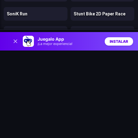
SoniK Run
Stunt Bike 2D Paper Race
Battle Racing Stars
Clash & Run
0
Juegalo App
INSTALAR
¡La mejor experiencia!
Inicio
Aleatorio
Buscar
Favs
Bad Ice Cream
Lost Dungeon