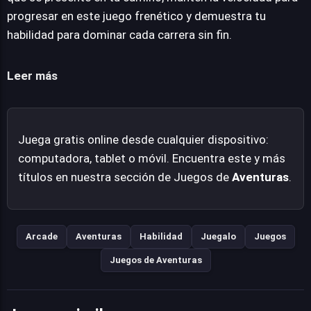
una experiencia inmersiva que mantiene la adrenalina
progresar en este juego frenético y demuestra tu
constante. Sonic Jump Fever 2 logra capturar la esencia
habilidad para dominar cada carrera sin fin.
de la velocidad de Sonic dentro de un marco accesible,
ideal para sesiones de juego rápidas pero intensas. Su
Leer más
diseño visual complementa la acción, presentando
mundos coloridos que invitan a la exploración a alta
velocidad.
Juega gratis online desde cualquier dispositivo:
computadora, tablet o móvil. Encuentra este y más
títulos en nuestra sección de Juegos de
Aventuras
.
Arcade
Aventuras
Habilidad
Juegalo
Juegos
Juegos de Aventuras