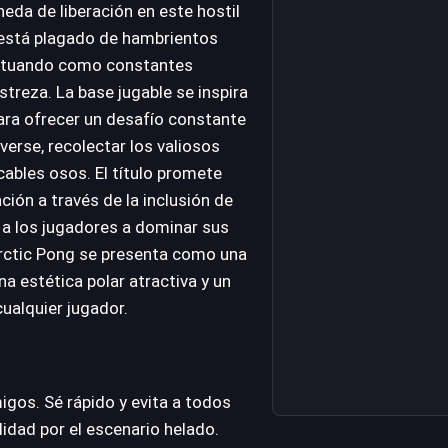
da de liberación en este hostil
o está plagado de hambrientos
 actuando como constantes
treza. La base jugable se inspira
para ofrecer un desafío constante
verse, recolectar los valiosos
cables osos. El título promete
ción a través de la inclusión de
a los jugadores a dominar sus
Arctic Pong se presenta como una
na estética polar atractiva y un
cualquier jugador.
igos. Sé rápido y evita a todos
idad por el escenario helado.