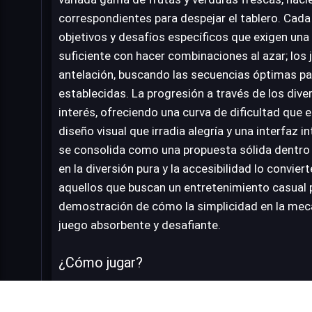
correspondientes para despejar el tablero. Cada 
objetivos y desafíos específicos que exigen una 
suficiente con hacer combinaciones al azar; los
antelación, buscando las secuencias óptimas pa
establecidas. La progresión a través de los di
interés, ofreciendo una curva de dificultad que 
diseño visual que irradia alegría y una interfaz 
se consolida como una propuesta sólida dentro 
en la diversión pura y la accesibilidad lo convier
aquellos que buscan un entretenimiento casual p
demostración de cómo la simplicidad en la mecá
juego absorbente y desafiante.
¿Cómo jugar?
Cosecha frutas y verduras conectando tres o más
Completa todos los desafíos de este juego de 