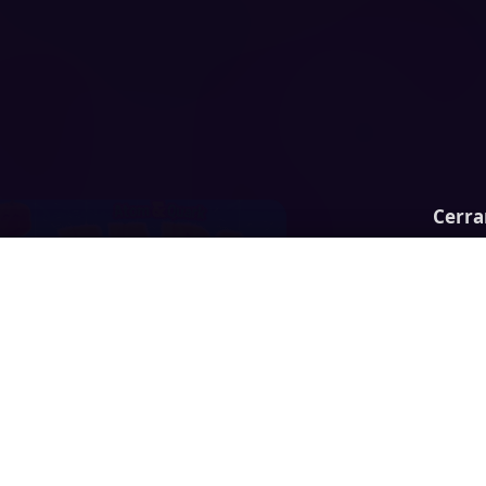
Cerra
 & Quark: Farm Fever