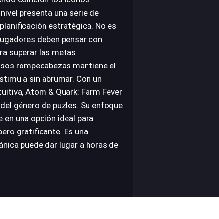
nivel presenta una serie de
planificación estratégica. No es
 jugadores deben pensar con
ra superar las metas
versos rompecabezas mantiene el
estimula sin abrumar. Con un
intuitiva, Atom & Quark: Farm Fever
del género de puzles. Su enfoque
te en una opción ideal para
ero gratificante. Es una
nica puede dar lugar a horas de
 figuras iguales en la granja.
puzles para avanzar. Desafía tu mente con cada nuevo rom