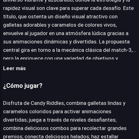
rapidez visual son clave para superar cada desafío. Este
título, que ostenta un diseño visual atractivo con
galletas adorables y caramelos de colores vivos,
envuelve al jugador en una atmósfera lúdica gracias a
sus animaciones dinámicas y divertidas. La propuesta
central gira en torno a la mecánica clásica del match-3,
pero la enriquece con una variedad de objetivos y
componentes que mantienen el interés a lo largo de sus
Leer más
intrincados niveles. Los jugadores se enfrentarán a la
tarea de crear combinaciones deliciosas, lo que se
¿Cómo jugar?
traduce en una lluvia de premios y recompensas. La
diversidad de elementos a manipular, desde conectar
Disfruta de Candy Riddles; combina galletas lindas y
cremosos helados hasta hacer estallar alegres
caramelos coloridos para activar animaciones
cupcakes, añade capas de profundidad a la jugabilidad.
divertidas; juega a través de niveles desafiantes;
La satisfacción de alinear tres o más de estos
combina deliciosos combos para recolectar grandes
simpáticos personajes dulces es el motor que impulsa
premios; conecta deliciosos helados; haz estallar