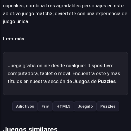
la adicción inherente al género. Con un enfoque en la
cupcakes; combina tres agradables personajes en este
superación progresiva de retos, este rompecabezas
adictivo juego match3; diviértete con una experiencia de
ofrece una experiencia entretenida y gratificante para
juego única.
los entusiastas de los desafíos de lógica y agilidad
mental, diseñado para enganchar desde el primer
Leer más
movimiento.
Juega gratis online desde cualquier dispositivo:
computadora, tablet o móvil. Encuentra este y más
títulos en nuestra sección de Juegos de
Puzzles
.
Adictivos
Friv
HTML5
Juegalo
Puzzles
Juegos similares