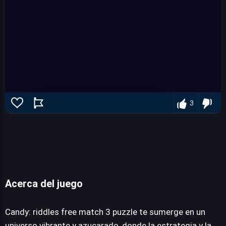
3
Candy: riddles free match 3 puzzle
Acerca del juego
Candy: riddles free match 3 puzzle te sumerge en un
JUEGALO AHORA
universo vibrante y azucarado, donde la estrategia y la