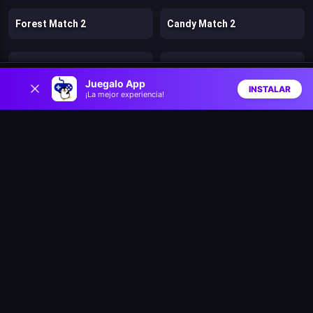
Forest Match 2
Candy Match 2
Zen Triple 3D
Gardenescape
0
Juegalo App
INSTALAR
¡La mejor experiencia!
Inicio
Aleatorio
Buscar
Favs
Fruit Link
Wizard School