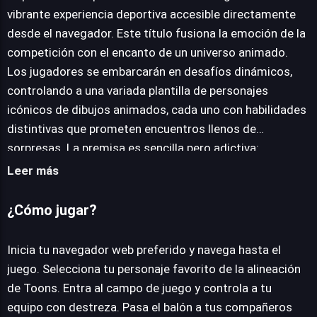
JUEGALO AHORA
vibrante experiencia deportiva accesible directamente
desde el navegador. Este título fusiona la emoción de la
competición con el encanto de un universo animado.
Los jugadores se embarcarán en desafíos dinámicos,
controlando a una variada plantilla de personajes
icónicos de dibujos animados, cada uno con habilidades
distintivas que prometen encuentros llenos de
sorpresas. La premisa es sencilla pero adictiva:
participar en torneos y partidos, ya sea contra la IA o
Leer más
desafiando a amigos en sesiones multijugador
informales. La jugabilidad se centra en mecánicas
¿Cómo jugar?
intuitivas, permitiendo a novatos y veteranos
sumergirse rápidamente en la acción sin una curva de
Inicia tu navegador web preferido y navega hasta el
aprendizaje pronunciada. Los controles responden de
juego. Selecciona tu personaje favorito de la alineación
manera fluida, facilitando maniobras clave como pases,
de Toons. Entra al campo de juego y controla a tu
tiros espectaculares y defensas estratégicas. Aunque la
equipo con destreza. Pasa el balón a tus compañeros