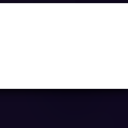
Cute Unicorn Care
Ya casi llegamos...