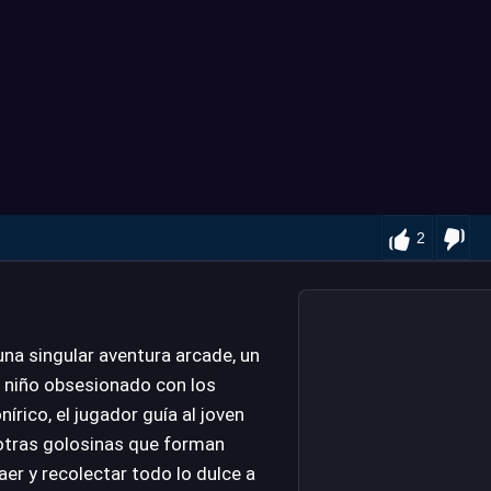
2
una singular aventura arcade, un
un niño obsesionado con los
írico, el jugador guía al joven
 otras golosinas que forman
aer y recolectar todo lo dulce a