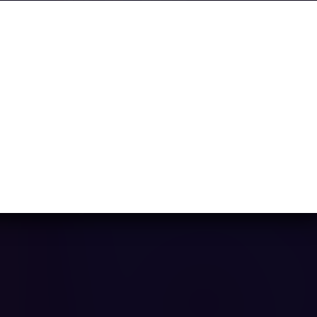
FatBoy Dream
Ya casi llegamos...