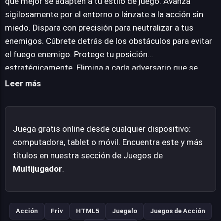
que mejor se adapten a tu estilo de juego. Avanza
accesibilidad. Al ser un título en línea sin descarga,
sigilosamente por el entorno o lánzate a la acción sin
cualquier jugador con un navegador web moderno puede
miedo. Dispara con precisión para neutralizar a tus
unirse a la batalla sin demoras. Esta facilidad de acceso,
enemigos. Cúbrete detrás de los obstáculos para evitar
combinada con la adrenalina constante de ser la última
el fuego enemigo. Protege tu posición
persona en pie, promete sesiones de juego únicas y
estratégicamente. Elimina a cada adversario que se
entretenidas, ideales para quienes buscan diversión
interponga en tu camino hacia la victoria. Sobrevive a la
Leer más
rápida y competitiva.
zona segura que se encoge constantemente. Adapta
tus tácticas a medida que la partida progresa. Gana la
batalla convirtiéndote en el último jugador en pie.
Juega gratis online desde cualquier dispositivo:
computadora, tablet o móvil. Encuentra este y más
títulos en nuestra sección de Juegos de
Multijugador
.
Acción
Friv
HTML5
Juegalo
Juegos de Acción