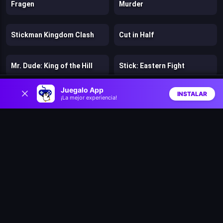
Fragen
Murder
Stickman Kingdom Clash
Cut in Half
Mr. Dude: King of the Hill
Stick: Eastern Fight
0
Juegalo App
INSTALAR
Hazmob FPS: Online Shooter
Chicken Strike
¡La mejor experiencia!
Inicio
Aleatorio
Buscar
Favs
Lost Dungeon
Warfare 1942