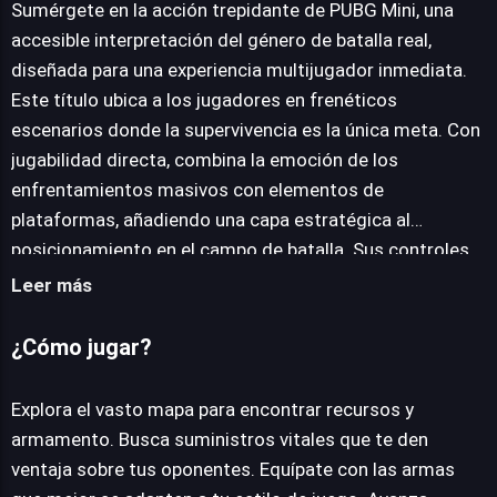
Sumérgete en la acción trepidante de PUBG Mini, una
JUEGALO AHORA
accesible interpretación del género de batalla real,
diseñada para una experiencia multijugador inmediata.
Este título ubica a los jugadores en frenéticos
escenarios donde la supervivencia es la única meta. Con
jugabilidad directa, combina la emoción de los
enfrentamientos masivos con elementos de
plataformas, añadiendo una capa estratégica al
posicionamiento en el campo de batalla. Sus controles,
intuitivos y responsivos, permiten a los participantes
Leer más
sumergirse rápidamente en la contienda, facilitando
movimiento fluido y puntería precisa. La selección de
¿Cómo jugar?
armamento es vasta y variada, ofreciendo múltiples
opciones para adaptar el estilo de combate. Desde rifles
Explora el vasto mapa para encontrar recursos y
de asalto hasta escopetas, cada arma presenta ventajas
armamento. Busca suministros vitales que te den
tácticas que deben ser dominadas para asegurar la
ventaja sobre tus oponentes. Equípate con las armas
victoria en cada ronda. PUBG Mini destaca por su