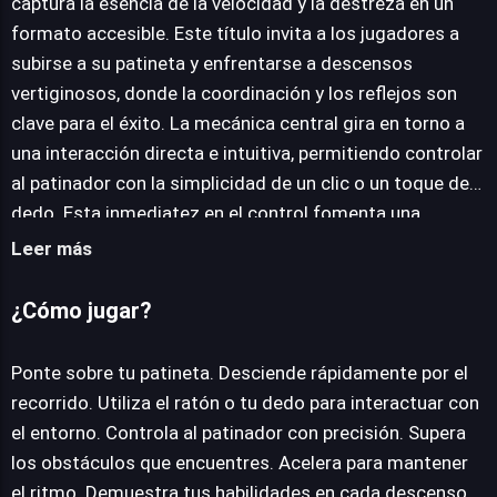
JUEGALO AHORA
captura la esencia de la velocidad y la destreza en un
formato accesible. Este título invita a los jugadores a
subirse a su patineta y enfrentarse a descensos
vertiginosos, donde la coordinación y los reflejos son
clave para el éxito. La mecánica central gira en torno a
una interacción directa e intuitiva, permitiendo controlar
al patinador con la simplicidad de un clic o un toque de
dedo. Esta inmediatez en el control fomenta una
experiencia de juego fluida y adictiva, ideal para sesiones
Leer más
rápidas o para aquellos que buscan dominar cada
recorrido. Catalogado dentro del género de aventuras
¿Cómo jugar?
arcade, Tap skaters online combina la emoción de la
progresión y el descubrimiento con la acción frenética
Ponte sobre tu patineta. Desciende rápidamente por el
característica de los títulos arcade. Si bien la narrativa
recorrido. Utiliza el ratón o tu dedo para interactuar con
explícita es secundaria, la aventura reside en la
el entorno. Controla al patinador con precisión. Supera
superación constante de obstáculos y en la búsqueda
los obstáculos que encuentres. Acelera para mantener
de la perfección en cada descenso. Su diseño está
el ritmo. Demuestra tus habilidades en cada descenso.