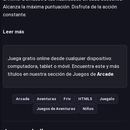
optimizado para funcionar en una amplia gama de
Alcanza la máxima puntuación. Disfruta de la acción
navegadores web modernos, eliminando barreras de
constante.
descarga e instalación y ofreciendo una entrada
instantánea a su mundo de patinaje. Es una experiencia
Leer más
de juego fresca y entretenida, diseñada para cautivar
desde el primer momento.
Juega gratis online desde cualquier dispositivo:
computadora, tablet o móvil. Encuentra este y más
títulos en nuestra sección de Juegos de
Arcade
.
Arcade
Aventuras
Friv
HTML5
Juegalo
Juegos de Aventuras
Niños