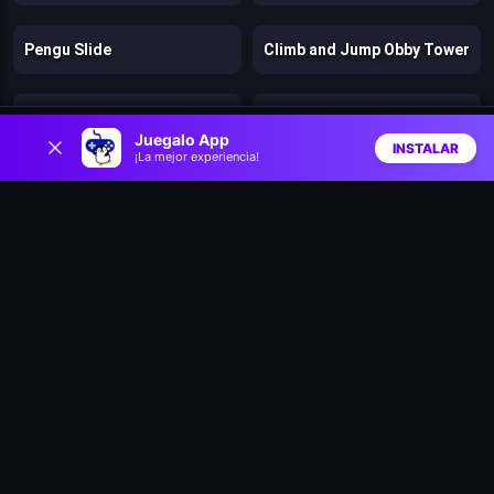
Pengu Slide
Climb and Jump Obby Tower
Speedy Runner
Jelly Run 2048
0
Juegalo App
INSTALAR
¡La mejor experiencia!
Inicio
Aleatorio
Buscar
Favs
Catchamon
Archer Ragdoll Masters