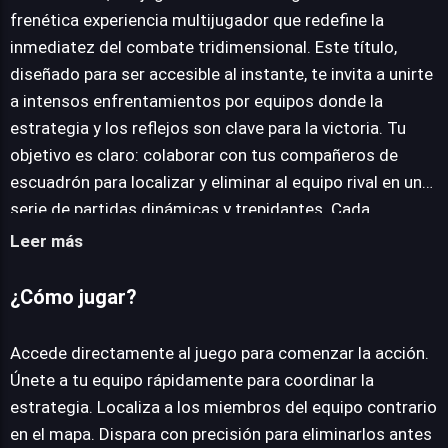
frenética experiencia multijugador que redefine la
inmediatez del combate tridimensional. Este título,
JUEGALO AHORA
diseñado para ser accesible al instante, te invita a unirte
a intensos enfrentamientos por equipos donde la
estrategia y los reflejos son clave para la victoria. Tu
objetivo es claro: colaborar con tus compañeros de
escuadrón para localizar y eliminar al equipo rival en una
serie de partidas dinámicas y trepidantes. Cada
encuentro es una carrera contra el reloj y contra la
Leer más
habilidad de los oponentes, exigiendo una comunicación
constante y una puntería certera. La experiencia de
¿Cómo jugar?
juego se centra en la acción directa, permitiendo a los
usuarios saltar al campo de batalla sin preámbulos. La
Accede directamente al juego para comenzar la acción.
naturaleza del título facilita el acceso a cualquier
Únete a tu equipo rápidamente para coordinar la
persona con una conexión a internet, ofreciendo una
estrategia. Localiza a los miembros del equipo contrario
puerta de entrada sencilla a la adrenalina de los disparos
en el mapa. Dispara con precisión para eliminarlos antes