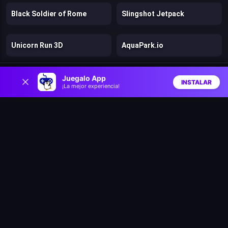
Black Soldier of Rome
Slingshot Jetpack
Unicorn Run 3D
AquaPark.io
0
Nitro Knights
Rodeo stampede
Juegalo App
INSTALAR
¡La mejor experiencia!
Inicio
Aleatorio
Buscar
Favs
Fall race: season 2
Golf battle