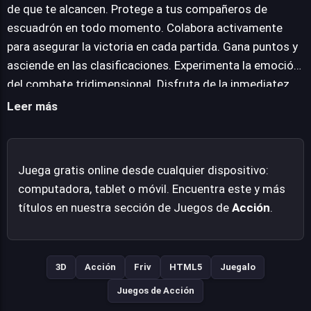
competitivos. Con un diseño enfocado en la diversión y
de que te alcancen. Protege a tus compañeros de
la interactividad, 3D forces promete horas de
escuadrón en todo momento. Colabora activamente
entretenimiento mientras afinas tu coordinación táctica
para asegurar la victoria en cada partida. Gana puntos y
en cada enfrentamiento para dominar la arena.
asciende en las clasificaciones. Experimenta la emoción
del combate tridimensional. Disfruta de la inmediatez
del juego en línea. Conviértete en el mejor tirador de tu
Leer más
equipo.
Juega gratis online desde cualquier dispositivo:
computadora, tablet o móvil. Encuentra este y más
títulos en nuestra sección de Juegos de
Acción
.
3D
Acción
Friv
HTML5
Juegalo
Juegos de Acción