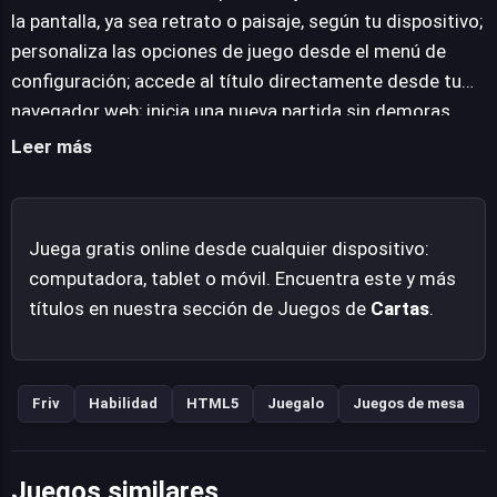
las necesidades del jugador moderno, siendo
la pantalla, ya sea retrato o paisaje, según tu dispositivo;
completamente compatible con múltiples dispositivos y
personaliza las opciones de juego desde el menú de
permitiendo el juego tanto en orientación vertical como
configuración; accede al título directamente desde tu
horizontal, con opciones de personalización accesibles
navegador web; inicia una nueva partida sin demoras
desde el menú de configuración para optimizar la
para disfrutar de la experiencia.
Leer más
comodidad. 365 Solitaire Gold permite sumergirse en
sus desafíos directamente desde cualquier navegador
web contemporáneo, eliminando la barrera de las
Juega gratis online desde cualquier dispositivo:
descargas y facilitando un acceso instantáneo a horas
computadora, tablet o móvil. Encuentra este y más
de entretenimiento estratégico. Es una colección
títulos en nuestra sección de Juegos de
Cartas
.
esencial para cualquier entusiasta del solitario que
valore la diversidad, la adaptabilidad y la comodidad en
un solo paquete.
Friv
Habilidad
HTML5
Juegalo
Juegos de mesa
Juegos similares