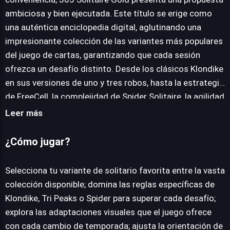
ambiciosa y bien ejecutada. Este título se erige como
JUEGALO AHORA
una auténtica enciclopedia digital, aglutinando una
impresionante colección de las variantes más populares
del juego de cartas, garantizando que cada sesión
ofrezca un desafío distinto. Desde los clásicos Klondike
en sus versiones de uno y tres robos, hasta la estrategia
de FreeCell, la complejidad de Spider Solitaire, la agilidad
de Tri Peaks y Golf, y la singularidad de King's Corner o
Leer más
Pyramid Solitaire, la oferta es extraordinariamente
robusta, cubriendo un amplio espectro de mecánicas y
¿Cómo jugar?
niveles de dificultad. Una de sus características más
destacables es la promesa de un "nuevo juego cada día",
Selecciona tu variante de solitario favorita entre la vasta
que, combinado con una interfaz que evoluciona
colección disponible; domina las reglas específicas de
estacionalmente, añade una capa de frescura y
Klondike, Tri Peaks o Spider para superar cada desafío;
rejugabilidad constante, invitando al jugador a regresar
explora las adaptaciones visuales que el juego ofrece
de forma regular. La experiencia se adapta sin fisuras a
con cada cambio de temporada; ajusta la orientación de