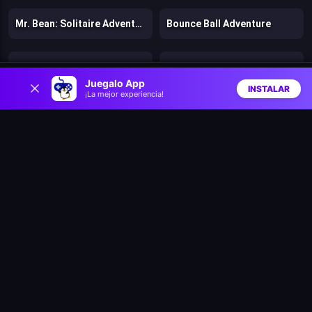
Mr. Bean: Solitaire Adventures
Bounce Ball Adventure
Puffle Roundup
Balloon Pop
0
Juegalo App
INSTALAR
¡La mejor experiencia!
Inicio
Aleatorio
Buscar
Favs
Two Aliens Adventure
You Hit Me!