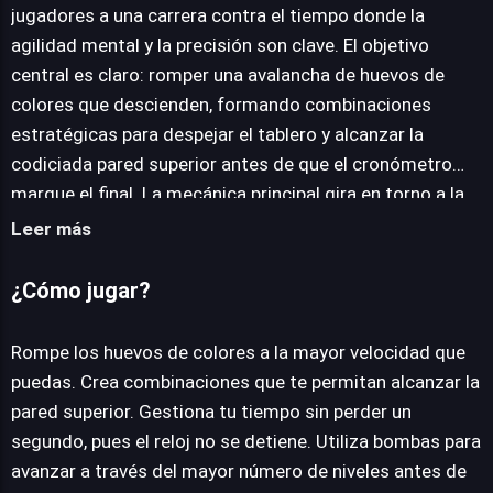
jugadores a una carrera contra el tiempo donde la
JUEGALO AHORA
agilidad mental y la precisión son clave. El objetivo
central es claro: romper una avalancha de huevos de
colores que descienden, formando combinaciones
estratégicas para despejar el tablero y alcanzar la
codiciada pared superior antes de que el cronómetro
marque el final. La mecánica principal gira en torno a la
identificación rápida de patrones y la ejecución eficiente,
Leer más
recompensando a quienes logran encadenar
movimientos y despejar grandes secciones del área de
¿Cómo jugar?
juego. La presión del tiempo es un elemento constante
que eleva la intensidad, transformando cada partida en
Rompe los huevos de colores a la mayor velocidad que
un frenético ejercicio de toma de decisiones. No hay
puedas. Crea combinaciones que te permitan alcanzar la
margen para la indecisión; cada segundo cuenta y la
pared superior. Gestiona tu tiempo sin perder un
estrategia debe adaptarse sobre la marcha. Para asistir
segundo, pues el reloj no se detiene. Utiliza bombas para
en esta tarea, los jugadores tienen acceso a bombas,
avanzar a través del mayor número de niveles antes de
herramientas cruciales que, usadas con inteligencia,