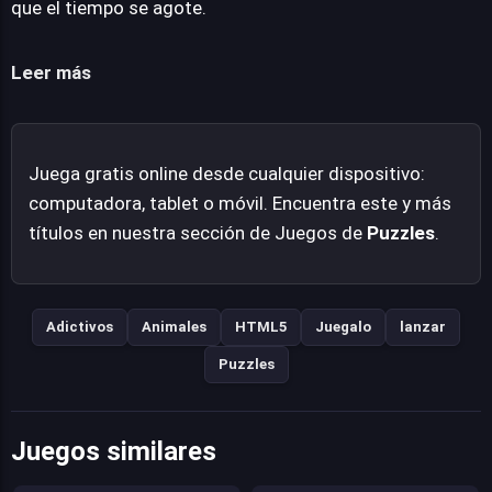
que el tiempo se agote.
pueden limpiar áreas densas y otorgar valiosos avances.
Eggz Blast ofrece una experiencia directa, centrada en la
Leer más
jugabilidad adictiva y la satisfacción de superar cada
nivel bajo la máxima presión. Su diseño se enfoca en la
accesibilidad, permitiendo a cualquier entusiasta de los
Juega gratis online desde cualquier dispositivo:
puzles sumergirse de inmediato en su propuesta
computadora, tablet o móvil. Encuentra este y más
desafiante y entretenida.
títulos en nuestra sección de Juegos de
Puzzles
.
Adictivos
Animales
HTML5
Juegalo
lanzar
Puzzles
Juegos similares