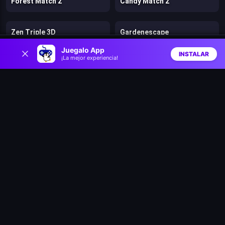
Forest Match 2
Candy Match 2
Zen Triple 3D
Gardenescape
0
Juegalo App
INSTALAR
¡La mejor experiencia!
Fruit Link
Wizard School
Inicio
Aleatorio
Buscar
Favs