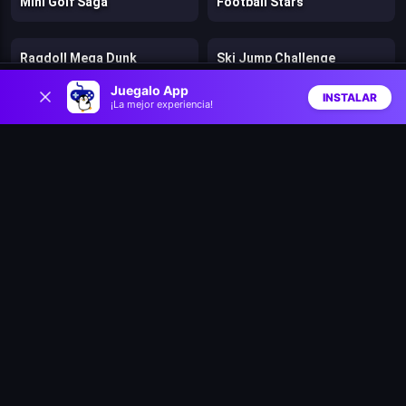
Mini Golf Saga
Football Stars
Ragdoll Mega Dunk
Ski Jump Challenge
0
Juegalo App
INSTALAR
¡La mejor experiencia!
Mini Golf Master
Unblocked Motocross Racing
Inicio
Aleatorio
Buscar
Favs