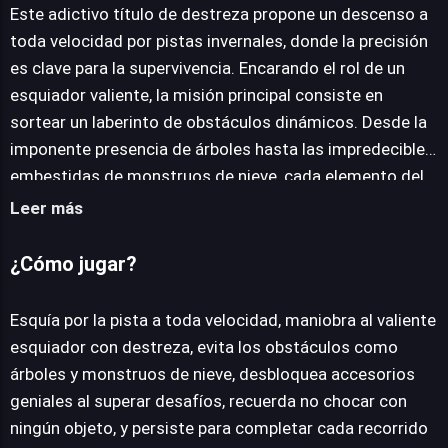
Este adictivo título de destreza propone un descenso a
JUEGALO AHORA
toda velocidad por pistas invernales, donde la precisión
es clave para la supervivencia. Encarando el rol de un
esquiador valiente, la misión principal consiste en
sortear un laberinto de obstáculos dinámicos. Desde la
imponente presencia de árboles hasta las impredecibles
embestidas de monstruos de nieve, cada elemento del
entorno está diseñado para poner a prueba la maestría
Leer más
del jugador. La mecánica central se basa en una
navegación fluida y una anticipación constante. Un solo
¿Cómo jugar?
impacto significa el fin del recorrido actual, obligando a
reiniciar el progreso y pulir aún más las técnicas de
Esquía por la pista a toda velocidad, maniobra al valiente
evasión. Esta rigurosa penalización fomenta un
esquiador con destreza, evita los obstáculos como
aprendizaje continuo y una búsqueda incansable de la
árboles y monstruos de nieve, desbloquea accesorios
perfección en cada intento. A medida que se domina la
geniales al superar desafíos, recuerda no chocar con
pista y se superan los desafíos, el juego recompensa la
ningún objeto, y persiste para completar cada recorrido
tenacidad con la posibilidad de desbloquear una serie de