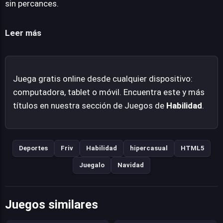
sin percances.
accesorios estéticos que permiten personalizar al
esquiador, añadiendo una capa de motivación y
Leer más
progresión. Groovy Ski es una propuesta sólida para
quienes buscan una experiencia arcade rápida, intensa y
gratificante, donde la habilidad individual es el único
Juega gratis online desde cualquier dispositivo:
camino hacia la cima.
computadora, tablet o móvil. Encuentra este y más
títulos en nuestra sección de Juegos de
Habilidad
.
Deportes
Friv
Habilidad
hipercasual
HTML5
Juegalo
Navidad
Juegos similares