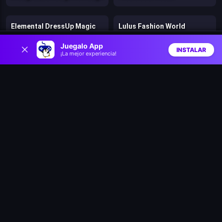
Elemental DressUp Magic
Lulus Fashion World
0
Juegalo App
INSTALAR
¡La mejor experiencia!
Prinxy Winterella
ASMR Cleaning
Inicio
Aleatorio
Buscar
Favs