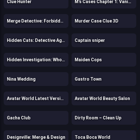
Clue Hunter
M’s Cases Chapter 1: Vanishing of Melisma
Merge Detective: Forbidden Secret
Murder Case Clue 3D
Hidden Cats: Detective Agency
Captain sniper
Hidden Investigation: Who Did it?
Maiden Cops
Nina Wedding
Gastro Town
Avatar World Latest Version
Avatar World Beauty Salon
Gacha Club
Dirty Room – Clean Up
Designville: Merge & Design
Toca Boca World