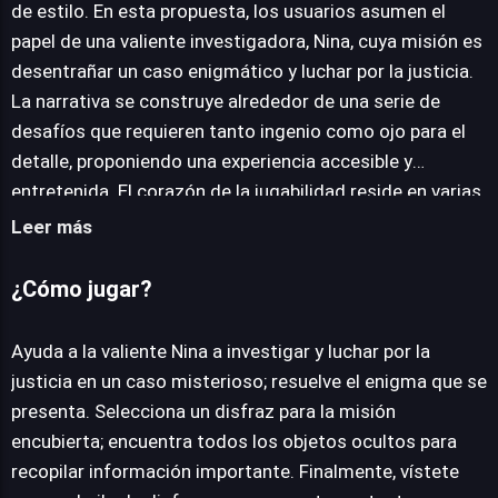
de estilo. En esta propuesta, los usuarios asumen el
JUEGALO AHORA
papel de una valiente investigadora, Nina, cuya misión es
desentrañar un caso enigmático y luchar por la justicia.
La narrativa se construye alrededor de una serie de
desafíos que requieren tanto ingenio como ojo para el
detalle, proponiendo una experiencia accesible y
entretenida. El corazón de la jugabilidad reside en varias
fases interconectadas. Primero, los jugadores deben
Leer más
asistir a Nina en la selección de un disfraz adecuado
para una misión encubierta, un paso crucial que añade un
¿Cómo jugar?
toque de personalización y estrategia visual.
Posteriormente, la mecánica principal se centra en la
Ayuda a la valiente Nina a investigar y luchar por la
búsqueda de objetos ocultos a través de diversos
justicia en un caso misterioso; resuelve el enigma que se
escenarios, donde cada hallazgo contribuye a la
presenta. Selecciona un disfraz para la misión
recopilación de información vital para el caso. La
encubierta; encuentra todos los objetos ocultos para
culminación de la investigación lleva a un gran baile de
recopilar información importante. Finalmente, vístete
disfraces. Aquí, la tarea final es preparar a Nina con un