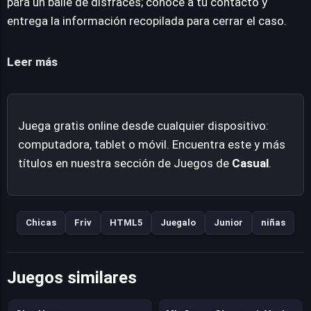
para un baile de disfraces; conoce a tu contacto y
atuendo deslumbrante para encontrarse con su
entrega la información recopilada para cerrar el caso.
contacto y entregar la información recopilada, cerrando
el ciclo de la misión. El título ofrece una experiencia
Leer más
diseñada para ser disfrutada directamente desde el
navegador, sin necesidad de instalaciones adicionales,
lo que facilita su acceso a una amplia audiencia.
Juega gratis online desde cualquier dispositivo:
computadora, tablet o móvil. Encuentra este y más
títulos en nuestra sección de Juegos de
Casual
.
Chicas
Friv
HTML5
Juegalo
Junior
niñas
Juegos similares