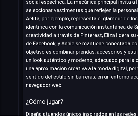
social específica. La mecánica principal invita a 
seleccionar vestimentas que reflejen la personal
Aelita, por ejemplo, representa el glamour de In
identifica con la comunicación instantánea de S
creatividad a través de Pinterest, Eliza lidera 
de Facebook, y Annie se mantiene conectada con
objetivo es combinar prendas, accesorios y esti
un look auténtico y moderno, adecuado para la c
una aproximación creativa a la moda digital, per
sentido del estilo sin barreras, en un entorno a
navegador web.
¿Cómo jugar?
Diseña atuendos únicos inspirados en las redes 
accesorios que complementen el estilo de Insta
Snapchat para Tiara. Dibuja ideas de moda origin