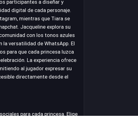
los participantes a diseñar y
idad digital de cada personaje.
stagram, mientras que Tiara se
napchat. Jacqueline explora su
su comunidad con los tonos azules
 la versatilidad de WhatsApp. El
los para que cada princesa luzca
elebración. La experiencia ofrece
mitiendo al jugador expresar su
ccesible directamente desde el
sociales para cada princesa. Elige
gram para Aelita o el de
ales en Pinterest con Jacqueline. Lidera a tu grupo de Face