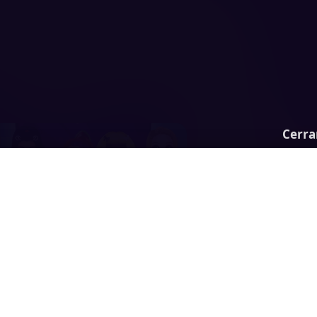
Cerra
es trendy social networks