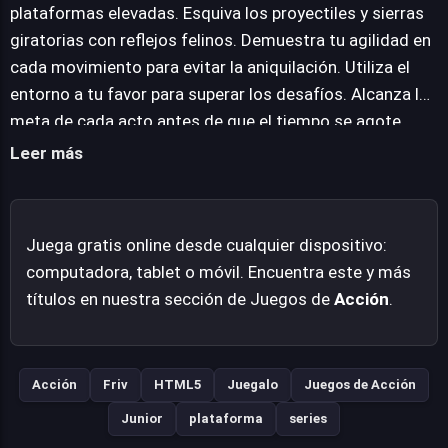
stickman navega por pasajes estrechos y abismos
plataformas elevadas. Esquiva los proyectiles y sierras
profundos, con el objetivo final de alcanzar la meta ileso
giratorias con reflejos felinos. Demuestra tu agilidad en
en el menor tiempo posible. Vex 5 es una experiencia
cada movimiento para evitar la aniquilación. Utiliza el
adictiva que celebra la habilidad del jugador en su forma
entorno a tu favor para superar los desafíos. Alcanza la
más pura, ofreciendo un desafío gratificante para los
meta de cada acto antes de que el tiempo se agote.
amantes de los juegos de plataformas hardcore.
Supera tus propios récords con cada intento. Disfruta
Leer más
de la emoción de la victoria tras cada nivel completado.
Juega gratis online desde cualquier dispositivo:
computadora, tablet o móvil. Encuentra este y más
títulos en nuestra sección de Juegos de
Acción
.
Acción
Friv
HTML5
Juegalo
Juegos de Acción
Junior
plataforma
series