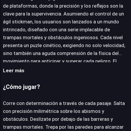
de plataformas, donde la precisión y los reflejos son la
clave para la supervivencia. Asumiendo el control de un
JUEGALO AHORA
ágil stickman, los usuarios son lanzados a un mundo
intrincado, diseñado con una serie implacable de
trampas mortales y obstáculos ingeniosos. Cada nivel
presenta un puzle cinético, exigiendo no solo velocidad,
sino también una aguda comprensión de la física del
movimiento para anticipar y superar cada peligro. El
diseño de niveles es magistral, ofreciendo una curva de
Leer más
dificultad progresiva que engancha desde el primer
momento. Desde pinchos ocultos hasta plataformas
¿Cómo jugar?
móviles y sierras giratorias, el entorno se convierte en
un adversario constante. La mecánica de juego se
Corre con determinación a través de cada pasaje. Salta
centra en el parkour, con saltos ajustados,
con precisión milimétrica sobre los abismos y
deslizamientos y ascensos que requieren una ejecución
obstáculos. Deslízate por debajo de las barreras y
impecable. La tensión se mantiene alta mientras el
trampas mortales. Trepa por las paredes para alcanzar