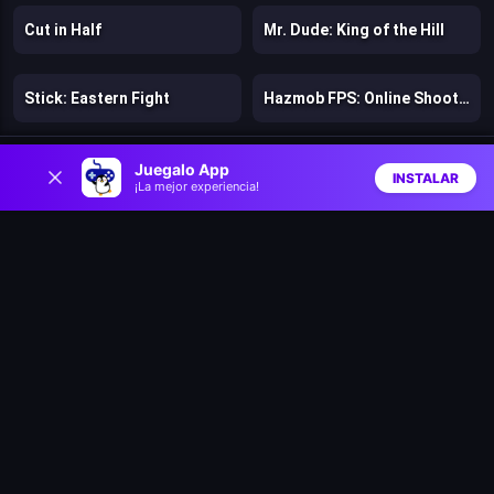
Cut in Half
Mr. Dude: King of the Hill
Stick: Eastern Fight
Hazmob FPS: Online Shooter
0
Chicken Strike
Lost Dungeon
Juegalo App
INSTALAR
¡La mejor experiencia!
Inicio
Aleatorio
Buscar
Favs
Warfare 1942
Bloons Wars