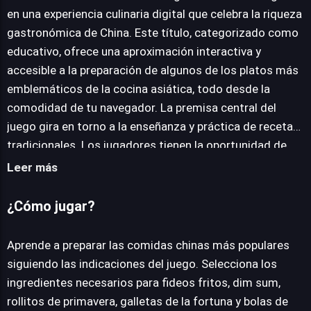
en una experiencia culinaria digital que celebra la riqueza
gastronómica de China. Este título, categorizado como
JUEGALO AHORA
educativo, ofrece una aproximación interactiva y
accesible a la preparación de algunos de los platos más
emblemáticos de la cocina asiática, todo desde la
comodidad de tu navegador. La premisa central del
juego gira en torno a la enseñanza y práctica de recetas
tradicionales. Los jugadores tienen la oportunidad de
dominar la elaboración de fideos fritos, dim sum, rollitos
Leer más
de primavera, galletas de la fortuna y bolas de masa
hervida, entre otros. La interfaz está diseñada para ser
¿Cómo jugar?
intuitiva, guiando a los usuarios a través de cada paso
del proceso de cocción, lo que facilita tanto el
Aprende a preparar las comidas chinas más populares
aprendizaje como la ejecución. La mecánica de juego
siguiendo las indicaciones del juego. Selecciona los
fomenta la creatividad y la precisión, a medida que los
ingredientes necesarios para fideos fritos, dim sum,
jugadores preparan los ingredientes, cocinan y
rollitos de primavera, galletas de la fortuna y bolas de