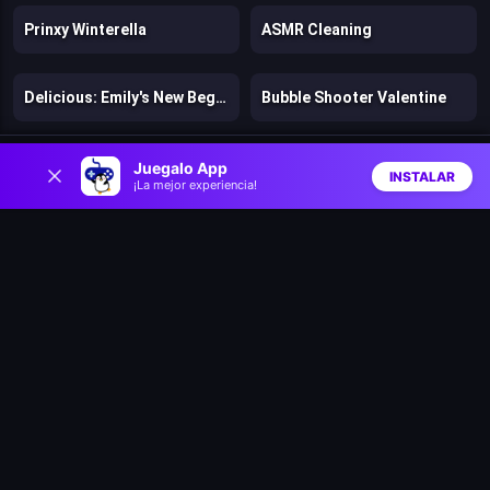
Prinxy Winterella
ASMR Cleaning
Delicious: Emily's New Beginning Valentines Edition
Bubble Shooter Valentine
0
Cover Dance Party
ASMR Stye Treatment
Juegalo App
INSTALAR
¡La mejor experiencia!
Inicio
Aleatorio
Buscar
Favs
Mr and Mrs Santa Christmas Adventure
L.O.L. Surprise! O.M.G.™ Style Studio