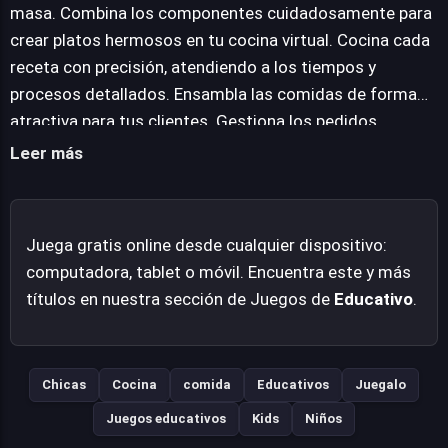
ensamblan los platos. Una vez terminados, los usuarios
masa. Combina los componentes cuidadosamente para
deben gestionar los pedidos de sus clientes,
crear platos hermosos en tu cocina virtual. Cocina cada
asegurando que cada creación culinaria sea perfecta y
receta con precisión, atendiendo a los tiempos y
satisfaga las expectativas. La experiencia busca ser
procesos detallados. Ensambla las comidas de forma
entretenida y formativa, permitiendo a los aspirantes a
atractiva para tus clientes. Gestiona los pedidos
chefs virtuales explorar las complejidades de la cocina
entrantes para satisfacer la demanda. Sirve los platos
Leer más
china sin la necesidad de equipamiento real, ofreciendo
recién hechos a tus comensales virtuales para obtener
una simulación detallada y gratificante.
su aprobación. Disfruta de la experiencia de juego
interactiva y educativa.
Juega gratis online desde cualquier dispositivo:
computadora, tablet o móvil. Encuentra este y más
títulos en nuestra sección de Juegos de
Educativo
.
Chicas
Cocina
comida
Educativos
Juegalo
Juegos educativos
Kids
Niños