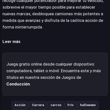
recoge cualquier potenciador para mejorar tu vehículo,
intensidad de la batalla vehicular. La clave del éxito
sobrevive el mayor tiempo posible para establecer
reside en mantener el camión en movimiento y
nuevas marcas, desbloquea camiones más potentes a
optimizar cada impacto para maximizar la aniquilación
medida que avanzas y disfruta de la caótica acción de
de las amenazas. A pesar de su simplicidad, Apocalypse
forma ininterrumpida.
Truck entrega momentos de pura adrenalina, ofreciendo
un escape rápido y entretenido. Su diseño está pensado
Leer más
para proporcionar una sesión de juego accesible y
gratificante, ideal para disfrutar en breves periodos.
Juega gratis online desde cualquier dispositivo:
computadora, tablet o móvil. Encuentra este y más
títulos en nuestra sección de Juegos de
Conducción
.
Acción
Carrera
carros
Friv
halloween