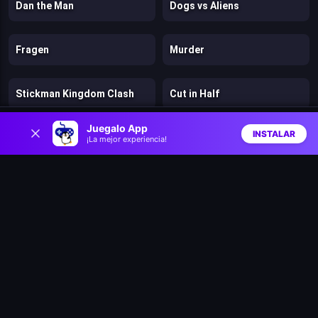
Dan the Man
Dogs vs Aliens
Fragen
Murder
Stickman Kingdom Clash
Cut in Half
0
Juegalo App
INSTALAR
Mr. Dude: King of the Hill
Stick: Eastern Fight
¡La mejor experiencia!
Inicio
Aleatorio
Buscar
Favs
Hazmob FPS: Online Shooter
Chicken Strike