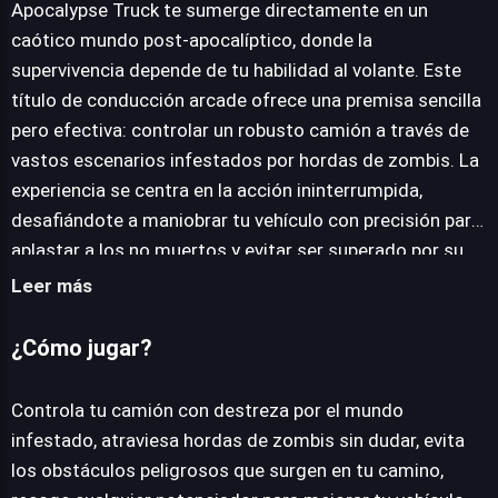
Apocalypse Truck te sumerge directamente en un
caótico mundo post-apocalíptico, donde la
supervivencia depende de tu habilidad al volante. Este
JUEGALO AHORA
título de conducción arcade ofrece una premisa sencilla
pero efectiva: controlar un robusto camión a través de
vastos escenarios infestados por hordas de zombis. La
experiencia se centra en la acción ininterrumpida,
desafiándote a maniobrar tu vehículo con precisión para
aplastar a los no muertos y evitar ser superado por su
número. El juego propone una experiencia directa, sin
Leer más
complejas narrativas o sistemas de progresión
profundos, enfocándose puramente en la diversión de la
¿Cómo jugar?
conducción y la destrucción. Cada partida es una carrera
por la supervivencia, donde tus reflejos y capacidad para
Controla tu camión con destreza por el mundo
esquivar obstáculos son puestos a prueba
infestado, atraviesa hordas de zombis sin dudar, evita
constantemente. Los controles son intuitivos,
los obstáculos peligrosos que surgen en tu camino,
permitiendo a los jugadores concentrarse en la