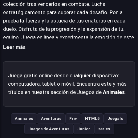
en cualquier navegador web moderno, lo que permite a
colección tras vencerlos en combate. Lucha
los jugadores disfrutar de sus mecánicas de juego en
estratégicamente para superar cada desafío. Pon a
cualquier momento y lugar, sin barreras de descarga,
prueba la fuerza y la astucia de tus criaturas en cada
enfocándose puramente en la diversión de entrenar y
duelo. Disfruta de la progresión y la expansión de tu
coleccionar.
equipo. Juega en línea y experimenta la emoción de este
universo coleccionable sin instalaciones.
Leer más
Juega gratis online desde cualquier dispositivo:
computadora, tablet o móvil. Encuentra este y más
títulos en nuestra sección de Juegos de
Animales
.
Animales
Aventuras
Friv
HTML5
Juegalo
Juegos de Aventuras
Junior
series