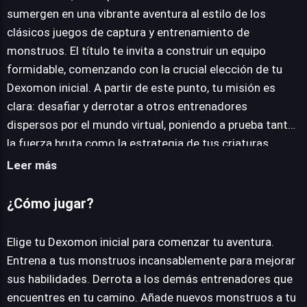
sumergen en una vibrante aventura al estilo de los
clásicos juegos de captura y entrenamiento de
JUEGALO AHORA
monstruos. El título te invita a construir un equipo
formidable, comenzando con la crucial elección de tu
Dexomon inicial. A partir de este punto, tu misión es
clara: desafiar y derrotar a otros entrenadores
dispersos por el mundo virtual, poniendo a prueba tanto
la fuerza bruta como la estrategia de tus criaturas.
Cada victoria no solo te acerca a la cima, sino que
Leer más
también te brinda la oportunidad de añadir nuevos
monstruos a tu colección, expandiendo tus opciones
¿Cómo jugar?
tácticas y fortaleciendo tu roster. La profundidad del
sistema de combate radica en la gestión de habilidades
Elige tu Dexomon inicial para comenzar tu aventura.
y la sinergia entre tus compañeros, exigiendo decisiones
Entrena a tus monstruos incansablemente para mejorar
astutas en cada enfrentamiento. Dexomon ofrece una
sus habilidades. Derrota a los demás entrenadores que
experiencia accesible y directa, funcionando fluidamente
encuentres en tu camino. Añade nuevos monstruos a tu