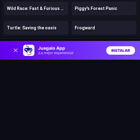
Wild Race: Fast & Furious Animals Simulator
Piggy's Forest Panic
Turtle: Saving the oasis
Frogward
0
Fix the Hoof
Dog Escape
Juegalo App
INSTALAR
¡La mejor experiencia!
Inicio
Aleatorio
Buscar
Favs
Bubble Shooter Panda Blast
Robbie: Become a beast