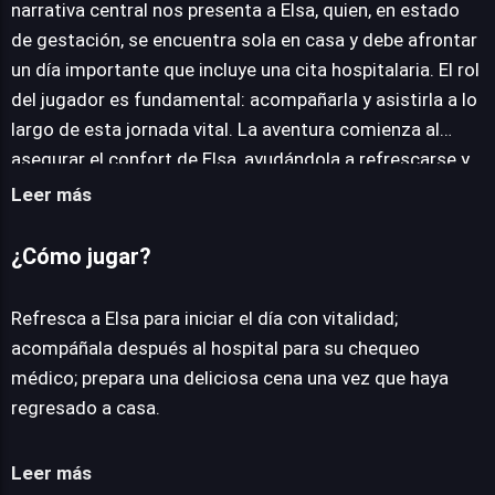
narrativa central nos presenta a Elsa, quien, en estado
de gestación, se encuentra sola en casa y debe afrontar
un día importante que incluye una cita hospitalaria. El rol
del jugador es fundamental: acompañarla y asistirla a lo
largo de esta jornada vital. La aventura comienza al
asegurar el confort de Elsa, ayudándola a refrescarse y
prepararse para el día, estableciendo un tono de apoyo
Leer más
desde el inicio. Posteriormente, la misión progresa hacia
el acompañamiento al hospital para su examen médico,
¿Cómo jugar?
un momento de suma importancia para cualquier futura
madre, donde la presencia del jugador se vuelve un pilar
Refresca a Elsa para iniciar el día con vitalidad;
emocional. Tras la revisión y el regreso al hogar, la
acompáñala después al hospital para su chequeo
experiencia culmina en la preparación de una deliciosa y
médico; prepara una deliciosa cena una vez que haya
nutritiva cena, garantizando el bienestar continuo de
regresado a casa.
Elsa. Este título, accesible para jugar en línea sin
necesidad de descargas, ofrece una jugabilidad directa
Leer más
y comprensible, enfocada en la interacción positiva y el