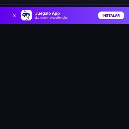
0
ASMR Cleaning
Delicious: Emily's New Beginning Valentines Edition
Juegalo App
INSTALAR
¡La mejor experiencia!
Inicio
Aleatorio
Buscar
Favs