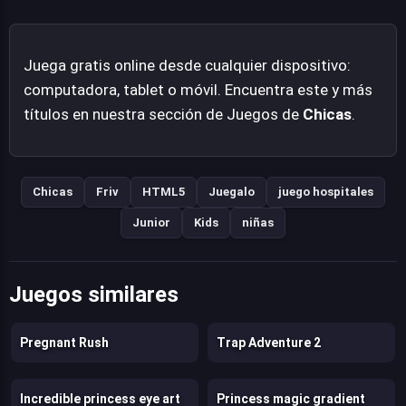
apoyo. Es una propuesta ligera y conmovedora, ideal
para quienes buscan una experiencia de simulación
Juega gratis online desde cualquier dispositivo:
casual.
computadora, tablet o móvil. Encuentra este y más
títulos en nuestra sección de Juegos de
Chicas
.
Chicas
Friv
HTML5
Juegalo
juego hospitales
Junior
Kids
niñas
Juegos similares
Pregnant Rush
Trap Adventure 2
Incredible princess eye art
Princess magic gradient