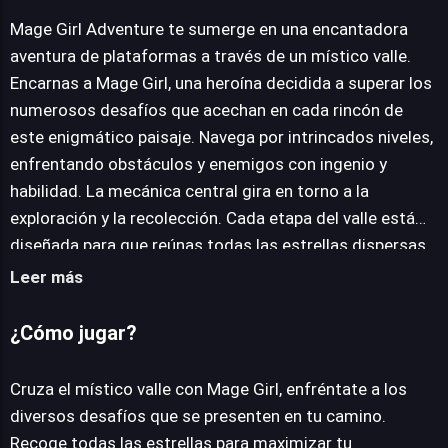
Mage Girl Adventure
Mage Girl Adventure te sumerge en una encantadora
aventura de plataformas a través de un místico valle.
Encarnas a Mage Girl, una heroína decidida a superar los
JUEGALO AHORA
numerosos desafíos que acechan en cada rincón de
este enigmático paisaje. Navega por intrincados niveles,
enfrentando obstáculos y enemigos con ingenio y
habilidad. La mecánica central gira en torno a la
exploración y la recolección. Cada etapa del valle está
diseñada para que reúnas todas las estrellas dispersas,
un requisito esencial para lograr la máxima puntuación.
Leer más
Esta meta incentiva la rejugabilidad, animando a
dominar el diseño de cada nivel y optimizar tus
¿Cómo jugar?
movimientos. El control es intuitivo y accesible,
permitiendo a entusiastas del teclado y usuarios de
Cruza el místico valle con Mage Girl, enfréntate a los
dispositivos táctiles una interacción fluida con el
diversos desafíos que se presenten en tu camino.
entorno. Ya sea mediante las teclas de dirección o los
Recoge todas las estrellas para maximizar tu