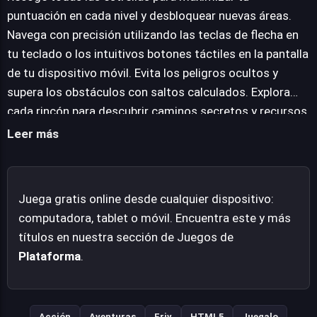
botones virtuales en pantalla, la respuesta es precisa,
puntuación en cada nivel y desbloquear nuevas áreas.
facilitando la ejecución de saltos calculados y
Navega con precisión utilizando las teclas de flecha en
movimientos estratégicos. Mage Girl Adventure
tu teclado o los intuitivos botones táctiles en la pantalla
propone una aventura lineal pero satisfactoria, ideal para
de tu dispositivo móvil. Evita los peligros ocultos y
quienes buscan un reto clásico de plataformas. Su
supera los obstáculos con saltos calculados. Explora
diseño se enfoca en la pura alegría de la progresión y el
cada rincón para descubrir caminos secretos y recursos
dominio de fases, presentando una propuesta directa y
adicionales. Avanza con determinación hacia tu objetivo
Leer más
entretenida. A pesar de su sencillez aparente, el juego
final. Salta sobre plataformas móviles. Toca los
engancha con su fórmula probada y ejecución limpia,
controles con destreza. Alcanza la meta de cada fase.
prometiendo momentos de diversión mientras desvelas
Domina el arte del movimiento para obtener la mejor
Juega gratis online desde cualquier dispositivo:
los secretos del valle.
experiencia de juego.
computadora, tablet o móvil. Encuentra este y más
títulos en nuestra sección de Juegos de
Plataforma
.
Acción
Aventuras
Friv
HTML5
Juegalo