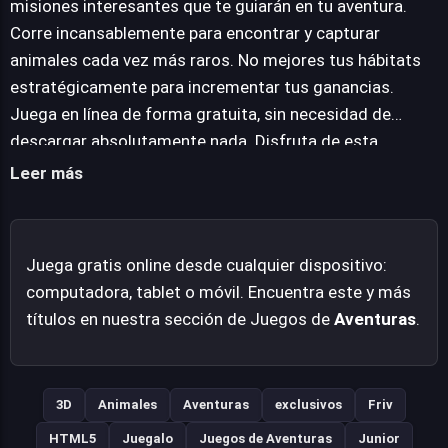
misiones interesantes que te guiarán en tu aventura.
desafiantes que te impulsan a explorar nuevos
Corre incansablemente para encontrar y capturar
territorios y a descubrir especies legendarias. Es una
animales cada vez más raros. No mejores tus hábitats
propuesta que invita a la experimentación constante,
estratégicamente para incrementar tus ganancias.
combinando la satisfacción de la captura con la
Juega en línea de forma gratuita, sin necesidad de
planificación a largo plazo de tu parque. Rodeo
descargar absolutamente nada. Disfruta de esta
Stampede ofrece una experiencia fresca y entretenida,
experiencia directamente desde tu navegador web en tu
Leer más
ideal para quienes buscan una aventura con toques de
computadora y diviértete sin límites.
gestión y una mecánica de juego fácil de aprender pero
difícil de dominar.
Juega gratis online desde cualquier dispositivo:
computadora, tablet o móvil. Encuentra este y más
títulos en nuestra sección de Juegos de
Aventuras
.
3D
Animales
Aventuras
exclusivos
Friv
HTML5
Juegalo
Juegos de Aventuras
Junior