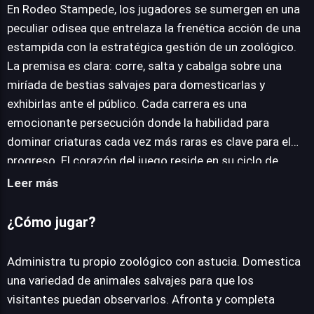
En Rodeo Stampede, los jugadores se sumergen en una
peculiar odisea que entrelaza la frenética acción de una
estampida con la estratégica gestión de un zoológico.
JUEGALO AHORA
La premisa es clara: corre, salta y cabalga sobre una
miríada de bestias salvajes para domesticarlas y
exhibirlas ante el público. Cada carrera es una
emocionante persecución donde la habilidad para
dominar criaturas cada vez más raras es clave para el
progreso. El corazón del juego reside en su ciclo de
juego adictivo. Comienzas con un humilde zoológico
Leer más
que aspira a ser un imán para los visitantes, quienes
desean ver tu creciente colección de fauna exótica. Sin
¿Cómo jugar?
embargo, el camino hacia la fortuna presenta un giro
inesperado: la rentabilidad se maximiza al mantener los
Administra tu propio zoológico con astucia. Domestica
hábitats en su estado original, una mecánica que añade
una variedad de animales salvajes para que los
una capa intrigante a las decisiones económicas. A
visitantes puedan observarlos. Afronta y completa
medida que avanzas, se desbloquean misiones