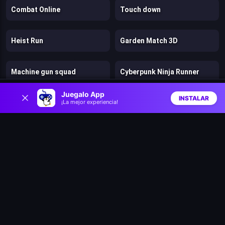
Combat Online
Touch down
Heist Run
Garden Match 3D
Machine gun squad
Cyberpunk Ninja Runner
0
Juegalo App
INSTALAR
¡La mejor experiencia!
Dart Wheel
Siren Head Sound of Despair
Inicio
Aleatorio
Buscar
Favs
Motorbike racer 3d
Slope Racing 3D