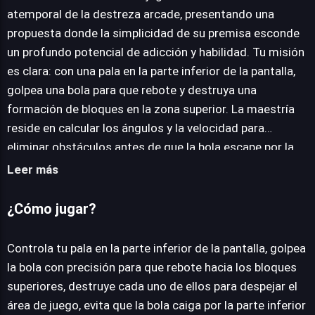
atemporal de la destreza arcade, presentando una
propuesta donde la simplicidad de su premisa esconde
JUEGALO AHORA
un profundo potencial de adicción y habilidad. Tu misión
es clara: con una pala en la parte inferior de la pantalla,
golpea una bola para que rebote y destruya una
formación de bloques en la zona superior. La maestría
reside en calcular los ángulos y la velocidad para
eliminar obstáculos antes de que la bola escape por la
parte inferior. El juego ofrece una experiencia variada a
Leer más
través de sus distintivos modos. El modo "Doble"
desafía tu coordinación al darte el control simultáneo
¿Cómo jugar?
de dos palas. "Cavidad" introduce una dinámica
estratégica diferente, alterando el enfoque habitual con
Controla tu pala en la parte inferior de la pantalla, golpea
la disposición de los bloques. Por último, "Progresivo"
la bola con precisión para que rebote hacia los bloques
escala la dificultad de forma incremental, garantizando
superiores, destruye cada uno de ellos para despejar el
que cada sesión sea un reto constante. Atari Breakout
área de juego, evita que la bola caiga por la parte inferior