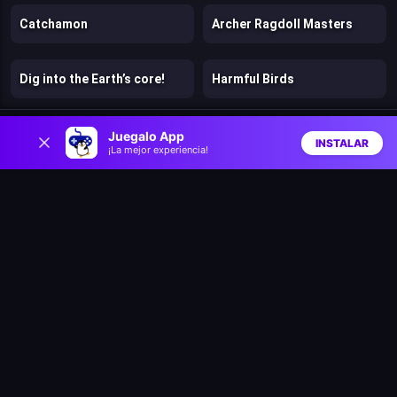
Catchamon
Archer Ragdoll Masters
Dig into the Earth’s core!
Harmful Birds
0
Ninja Teleport Katana
Fruity Fiesta
Juegalo App
INSTALAR
¡La mejor experiencia!
Inicio
Aleatorio
Buscar
Favs
Flamit
Egg Hunt Mania