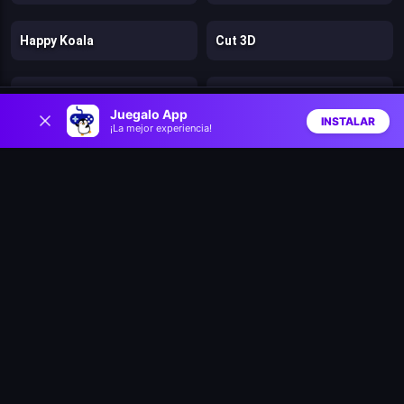
Happy Koala
Cut 3D
Neon Swing
Lazy jump
0
Juegalo App
INSTALAR
¡La mejor experiencia!
Inicio
Aleatorio
Buscar
Favs
Stickman Supreme Shooter
Beaver's Blocks