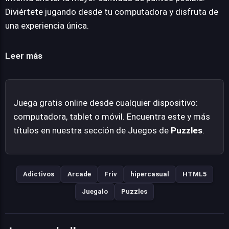
son cruciales para superar desafíos complejos y
Diviértete jugando desde tu computadora y disfruta de
maximizar la acumulación de puntos, añadiendo una
una experiencia única.
capa táctica a cada movimiento. El diseño visual, aunque
simple, cumple su función al presentar un mundo lleno
Leer más
de colores y dulces tentadores, lo que lo hace atractivo
para sesiones de juego rápidas y entretenidas. La meta
es siempre superar la propia marca personal, instando a
Juega gratis online desde cualquier dispositivo:
los jugadores a refinar sus estrategias y buscar las
computadora, tablet o móvil. Encuentra este y más
combinaciones más eficientes. Candy Fiesta es una
títulos en nuestra sección de Juegos de
Puzzles
.
propuesta refrescante para quienes buscan un
pasatiempo digital ligero pero envolvente, disponible
directamente en navegadores web modernos,
garantizando así una experiencia sin fricciones ni
Adictivos
Arcade
Friv
hipercasual
HTML5
requisitos de instalación, ideal para una diversión
Juegalo
Puzzles
instantánea.