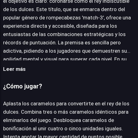
el objetivo es claro: coronarse como el rey indiscutible
de los dulces. Este título, que se enmarca dentro del
JUEGALO AHORA
popular género de rompecabezas 'match-3', ofrece una
experiencia directa y accesible, diseñada para los
entusiastas de las combinaciones estratégicas y los
récords de puntuación. La premisa es sencilla pero
adictiva, pidiendo a los jugadores que demuestren su
agilidad mental y visual para superar cada nivel. En su
núcleo, la jugabilidad de Candy Fiesta gira en torno a la
Leer más
mecánica fundamental de emparejar. Los jugadores
deben combinar tres o más caramelos idénticos para
¿Cómo jugar?
despejarlos del tablero, generando espacio y puntos. La
verdadera profundidad estratégica emerge al lograr
Aplasta los caramelos para convertirte en el rey de los
combinaciones más elaboradas: alinear cuatro o cinco
dulces. Combina tres o más caramelos idénticos para
caramelos idénticos no solo resulta en una mayor
eliminarlos del juego. Desbloquea caramelos de
puntuación, sino que también desbloquea caramelos de
bonificación al unir cuatro o cinco unidades iguales.
bonificación especiales. Estos elementos potenciadores
Intenta anotar la mayor cantidad de puntos posible.