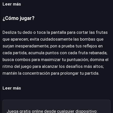
del éxito en Fruits Slash Smoothie reside en la habilidad
Leer más
para distinguir rápidamente entre los elementos
deseables y los peligros inminentes. Las bombas, por
¿Cómo jugar?
ejemplo, requieren una atención constante para ser
evitadas, ya que un error significa el fin de la partida. La
Desliza tu dedo o toca la pantalla para cortar las frutas
curva de dificultad se ajusta a medida que el juego
que aparecen; evita cuidadosamente las bombas que
progresa, introduciendo más elementos y exigiendo una
surjan inesperadamente; pon a prueba tus reflejos en
mayor coordinación ojo-mano. Visualmente, el juego
cada partida; acumula puntos con cada fruta rebanada;
presenta gráficos vibrantes y una interfaz intuitiva que
busca combos para maximizar tu puntuación; domina el
facilita la inmersión desde el primer instante. Es una
ritmo del juego para alcanzar los desafíos más altos;
propuesta ideal para quienes buscan una dosis rápida de
mantén la concentración para prolongar tu partida.
diversión y un desafío constante para superar sus
propias marcas en un entorno dinámico y entretenido.
Leer más
Juega gratis online desde cualquier dispositivo: