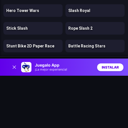
Hero Tower Wars
Slash Royal
Stick Slash
Rope Slash 2
Stunt Bike 2D Paper Race
Battle Racing Stars
0
Clash & Run
Bad Ice Cream
Juegalo App
INSTALAR
¡La mejor experiencia!
Inicio
Aleatorio
Buscar
Favs
Lost Dungeon
Speed per Click: Obby
Pengu Slide
Climb and Jump Obby Tower
Speedy Runner
Jelly Run 2048