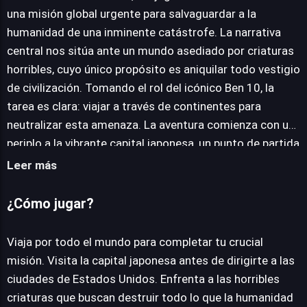
una misión global urgente para salvaguardar a la
humanidad de una inminente catástrofe. La narrativa
JUEGALO AHORA
central nos sitúa ante un mundo asediado por criaturas
horribles, cuyo único propósito es aniquilar todo vestigio
de civilización. Tomando el rol del icónico Ben 10, la
tarea es clara: viajar a través de continentes para
neutralizar esta amenaza. La aventura comienza con un
periplo a la vibrante capital japonesa, un punto de partida
estratégico antes de dirigirse a las bulliciosas ciudades
Leer más
de los Estados Unidos, donde cada rincón clama por
ayuda. El diseño del juego se centra en una experiencia
¿Cómo jugar?
accesible, ya que Ben 10 World Rescue es un título
completamente gratuito y jugable directamente desde
Viaja por todo el mundo para completar tu crucial
el navegador, eliminando la necesidad de descargas.
misión. Visita la capital japonesa antes de dirigirte a las
Esta flexibilidad asegura que usuarios de diversos
ciudades de Estados Unidos. Enfrenta a las horribles
navegadores web modernos puedan sumergirse en la
criaturas que buscan destruir todo lo que la humanidad