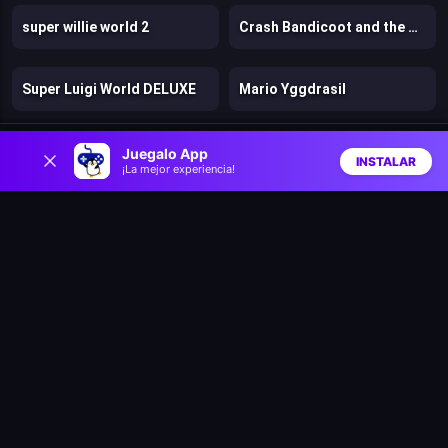
super willie world 2
Crash Bandicoot and the Retro Dimension
Super Luigi World DELUXE
Mario Yggdrasil
0
Stunt Bike 2D Paper Race
Battle Racing Stars
Juegalo App
INSTALAR
¡La mejor experiencia!
Inicio
Aleatorio
Buscar
Favs
Clash & Run
Bad Ice Cream