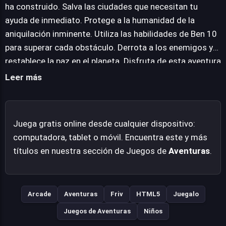
acción sin barreras, prometiendo una experiencia de
ha construido. Salva las ciudades que necesitan tu
aventura única y entretenida mientras restauran la paz
ayuda de inmediato. Protege a la humanidad de la
en un mundo al borde del abismo. La premisa es sencilla
aniquilación inminente. Utiliza las habilidades de Ben 10
pero efectiva, invitando a la acción constante.
para superar cada obstáculo. Derrota a los enemigos y
restablece la paz en el planeta. Disfruta de esta aventura
única y divertida directamente desde tu navegador.
Leer más
Juega gratis online desde cualquier dispositivo:
computadora, tablet o móvil. Encuentra este y más
títulos en nuestra sección de Juegos de
Aventuras
.
Arcade
Aventuras
Friv
HTML5
Juegalo
Juegos de Aventuras
Niños