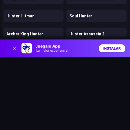
Hunter Hitman
Soul Hunter
Archer King Hunter
Hunter Assassin 2
0
Juegalo App
INSTALAR
¡La mejor experiencia!
Dan the Man
Dogs vs Aliens
Inicio
Aleatorio
Buscar
Favs
Fragen
Murder
Stickman Kingdom Clash
Cut in Half
Mr. Dude: King of the Hill
Stick: Eastern Fight
Hazmob FPS: Online Shooter
Chicken Strike