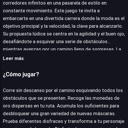
corredores infinitos en una pasarela de estilo en
JUEGALO AHORA
constante movimiento. Este juego te invita a
embarcarte en una divertida carrera donde la moda es el
objetivo principal y la velocidad, la clave para alcanzarlo.
Su propuesta lúdica se centra en la agilidad y el buen ojo,
desafiándote a esquivar una serie de obstáculos
mientras avanzas por un camino lleno de sorpresas. La
experiencia se complementa con la recolección
Leer más
estratégica de monedas de oro, un elemento crucial que
añade una capa de progresión al permitirte desbloquear
¿Cómo jugar?
una amplia gama de nuevos disfraces. La promesa es
clara: convertirte en un verdadero "demonio femenino
Corre sin descanso por el camino esquivando todos los
de la moda", personalizando tu personaje con cada
obstáculos que se presenten. Recoge las monedas de
nueva adquisición. Outfits Woman Rush ofrece una
oro dispersas en tu ruta. Acumula los suficientes para
jugabilidad fluida y relajada, ideal para quienes buscan
desbloquear una gran variedad de nuevas máscaras.
una dosis de entretenimiento casual con un toque de
Prueba diferentes disfraces y transforma a tu personaje
personalización y el aliciente de la superación personal