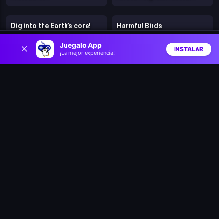
Dig into the Earth’s core!
Harmful Birds
0
Juegalo App
INSTALAR
¡La mejor experiencia!
Ninja Teleport Katana
Fruity Fiesta
Inicio
Aleatorio
Buscar
Favs