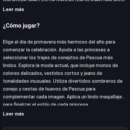
una amplia selección de prendas que incluyen delicados
monos de colores, elegantes vestidos cortos y
Leer más
atrevidos jeans con tonalidades inusuales, todos ellos
acordes con las últimas tendencias primaverales. Para
¿Cómo jugar?
complementar cada look de conejita de Pascua, los
jugadores tienen a su disposición una variedad de
Elige el día de primavera más hermoso del año para
divertidos sombreros temáticos y cestas de huevos de
comenzar la celebración. Ayuda a las princesas a
Pascua, elementos esenciales para realzar el espíritu
seleccionar los trajes de conejitos de Pascua más
festivo. La atención al detalle se extiende al ámbito del
lindos. Explora la moda actual, que incluye monos de
maquillaje, permitiendo a los participantes aplicar
colores delicados, vestidos cortos y jeans de
retoques adorables que perfeccionan la imagen general
tonalidades inusuales. Utiliza divertidos sombreros de
de cada princesa. Princess Easter Hurly-Burly ofrece una
conejo y cestas de huevos de Pascua para
plataforma encantadora para explorar la moda y el estilo
complementar cada imagen. Aplica un lindo maquillaje
en un contexto lúdico y creativo, desafiando a los
para finalizar el estilo de cada princesa.
jugadores a componer conjuntos únicos y memorables
Leer más
para la celebración más hermosa del año.