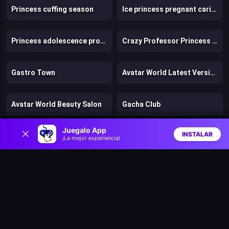
Princess cuffing season
Ice princess pregnant caring
Princess adolescence problems
Crazy Professor Princess Maker
Gastro Town
Avatar World Latest Version
Avatar World Beauty Salon
Gacha Club
0
Juegalo App
INSTALAR
Dirty Room – Clean Up
Designville: Merge & Design
¡La mejor experiencia!
Inicio
Aleatorio
Buscar
Favs
Toca Boca World
Elemental DressUp Magic
Lulus Fashion World
Prinxy Winterella