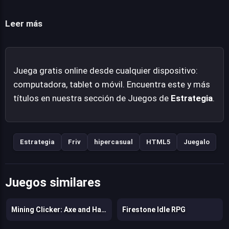
para concentrarte en decisiones de alto nivel y la
expansión estratégica. Es un bucle de juego pulido que
Leer más
recompensa la paciencia y la planificación, ideal para
quienes disfrutan de ver crecer sus recursos de forma
constante. Disponible para jugar directamente desde tu
Juega gratis online desde cualquier dispositivo:
navegador, propone una forma accesible y divertida de
computadora, tablet o móvil. Encuentra este y más
disfrutar de la estrategia de crecimiento.
títulos en nuestra sección de Juegos de
Estrategia
.
Estrategia
Friv
hipercasual
HTML5
Juegalo
Juegos similares
Mining Clicker: Axe and Hammer
Firestone Idle RPG