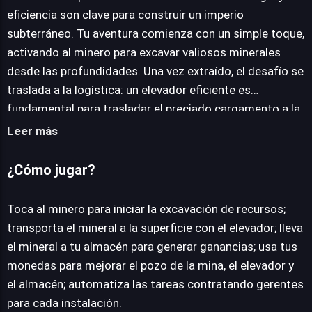
eficiencia son clave para construir un imperio
subterráneo. Tu aventura comienza con un simple toque,
activando al minero para excavar valiosos minerales
desde las profundidades. Una vez extraído, el desafío se
traslada a la logística: un elevador eficiente es
fundamental para trasladar el preciado cargamento a la
superficie. Desde allí, el mineral debe ser transportado a
Leer más
tu almacén, un paso crucial que lo convierte en
ganancias tangibles. La progresión en Idle Mining Empire
¿Cómo jugar?
se centra en la inversión inteligente de tus monedas.
Podrás mejorar el pozo de la mina para excavar más
Toca al minero para iniciar la excavación de recursos;
rápido y profundo, potenciar la velocidad y capacidad del
transporta el mineral a la superficie con el elevador; lleva
elevador, y expandir el almacén para maximizar tus
el mineral a tu almacén para generar ganancias; usa tus
ingresos. La verdadera maestría llega con la
monedas para mejorar el pozo de la mina, el elevador y
automatización; contrata gerentes astutos para
el almacén; automatiza las tareas contratando gerentes
supervisar cada una de estas instalaciones, liberándote
para cada instalación.