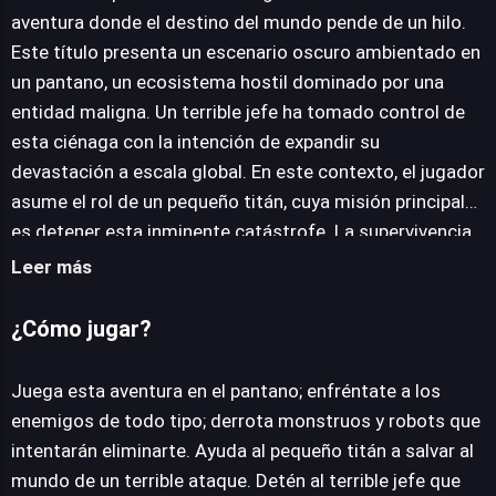
aventura donde el destino del mundo pende de un hilo.
Este título presenta un escenario oscuro ambientado en
JUEGALO AHORA
un pantano, un ecosistema hostil dominado por una
entidad maligna. Un terrible jefe ha tomado control de
esta ciénaga con la intención de expandir su
devastación a escala global. En este contexto, el jugador
asume el rol de un pequeño titán, cuya misión principal
es detener esta inminente catástrofe. La supervivencia
no será sencilla, ya que el pantano está infestado de
Leer más
enemigos diversos. Desde monstruos grotescos hasta
robots diseñados para la aniquilación, cada rincón
¿Cómo jugar?
esconde una amenaza. La habilidad del jugador será
crucial para navegar por este entorno peligroso y
Juega esta aventura en el pantano; enfréntate a los
confrontar a las hordas enemigas. Deberás emplear tus
enemigos de todo tipo; derrota monstruos y robots que
destrezas para superar obstáculos, evadir ataques y
intentarán eliminarte. Ayuda al pequeño titán a salvar al
contraatacar, allanando el camino hacia la confrontación
mundo de un terrible ataque. Detén al terrible jefe que