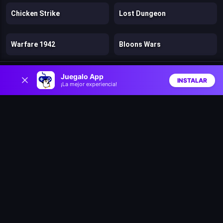
Chicken Strike
Lost Dungeon
Warfare 1942
Bloons Wars
0
Speed per Click: Obby
Battle Arena: Heroes Adventure
Juegalo App
INSTALAR
¡La mejor experiencia!
Inicio
Aleatorio
Buscar
Favs
Firestone Idle RPG
Tank Stars