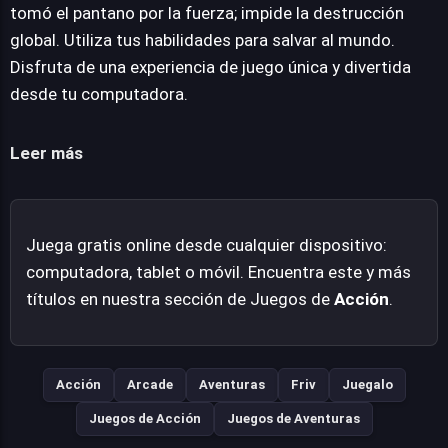
final con el líder antagonista. La propuesta se centra en
tomó el pantano por la fuerza; impide la destrucción
una experiencia de acción directa, donde la rapidez de
global. Utiliza tus habilidades para salvar al mundo.
reflejos y la estrategia básica son claves para el
Disfruta de una experiencia de juego única y divertida
progreso. La ambientación del pantano promete
desde tu computadora.
desafíos únicos y un telón de fondo visualmente
evocador para esta gesta heroica, donde cada victoria
Leer más
acerca al pequeño titán a restaurar la paz mundial.
Juega gratis online desde cualquier dispositivo:
computadora, tablet o móvil. Encuentra este y más
títulos en nuestra sección de Juegos de
Acción
.
Acción
Arcade
Aventuras
Friv
Juegalo
Juegos de Acción
Juegos de Aventuras