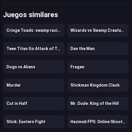
Juegos similares
Cringe Toads: swamp racing with auto-shooting
Wizards vs Swamp Creatures
Teen Titan Go Attack of The Drones
Dan the Man
Dogs vs Aliens
Fragen
Murder
Stickman Kingdom Clash
Cut in Half
Mr. Dude: King of the Hill
Stick: Eastern Fight
Hazmob FPS: Online Shooter