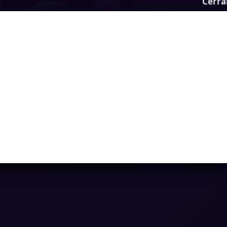
Cerra
Gem 11
Ya casi llegamos...