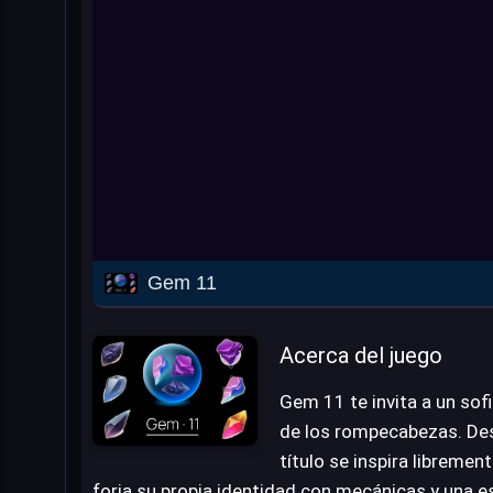
Gem 11
Acerca del juego
Gem 11 te invita a un sof
de los rompecabezas. Desa
título se inspira libremen
forja su propia identidad con mecánicas y una es