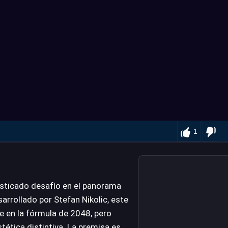
1
isticado desafío en el panorama
rrollado por Stefan Nikolic, este
te en la fórmula de 2048, pero
tética distintiva. La premisa es