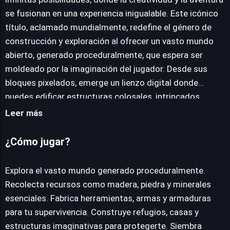
se fusionan en una experiencia inigualable. Este icónico
título, aclamado mundialmente, redefine el género de
construcción y exploración al ofrecer un vasto mundo
abierto, generado proceduralmente, que espera ser
moldeado por la imaginación del jugador. Desde sus
bloques pixelados, emerge un lienzo digital donde
puedes edificar estructuras colosales, intrincados
mecanismos o simplemente un refugio acogedor frente
Leer más
a las criaturas de la noche que acechan al anochecer. La
esencia de Minecraft reside en la libertad total.
¿Cómo jugar?
Recolecta recursos vitales de la tierra, fabrica
herramientas y armas esenciales para la supervivencia, y
Explora el vasto mundo generado proceduralmente.
explora biomas diversos que van desde densos bosques
Recolecta recursos como madera, piedra y minerales
hasta desiertos áridos y gélidas tundras. Cada paso en
esenciales. Fabrica herramientas, armas y armaduras
este mundo mágico y sorprendente revela nuevos
para tu supervivencia. Construye refugios, casas y
desafíos y oportunidades, incentivando la curiosidad y la
estructuras imaginativas para protegerte. Siembra