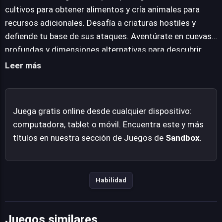
planificación estratégica. La aventura cobra vida al
cultivos para obtener alimentos y cría animales para
adentrarte en profundas cuevas repletas de minerales
recursos adicionales. Desafía a criaturas hostiles y
valiosos y peligros inesperados, o al enfrentarte a los
defiende tu base de sus ataques. Aventúrate en cuevas
enigmáticos jefes que custodian dimensiones
profundas y dimensiones alternativas para descubrir
alternativas. Su accesibilidad, combinada con una
tesoros y enemigos únicos. Mejora tu equipo y tus
Leer más
profundidad sorprendente, ha asegurado su lugar como
construcciones constantemente. Comparte tus
un fenómeno cultural que sigue cautivando a millones
creaciones con amigos o participa en servidores
en múltiples plataformas, promoviendo el juego
comunitarios.
Juega gratis online desde cualquier dispositivo:
colaborativo y la expresión personal. Es un proceso
computadora, tablet o móvil. Encuentra este y más
creativo que ha trascendido el videojuego para
títulos en nuestra sección de Juegos de
Sandbox
.
convertirse en una herramienta educativa y un espacio
social global.
Habilidad
Juegos similares