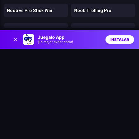
Noob vs Pro Stick War
Noob Trolling Pro
Lazy Dog
Roba Brainrot
0
Juegalo App
INSTALAR
¡La mejor experiencia!
Inicio
Aleatorio
Buscar
Favs
Royal Rush
Ragdoll Brainrot Meme: Walk Challenge!