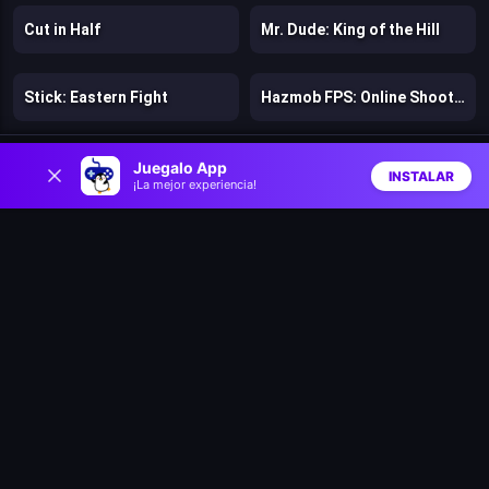
Cut in Half
Mr. Dude: King of the Hill
Stick: Eastern Fight
Hazmob FPS: Online Shooter
0
Chicken Strike
Lost Dungeon
Juegalo App
INSTALAR
¡La mejor experiencia!
Inicio
Aleatorio
Buscar
Favs
Warfare 1942
Bloons Wars