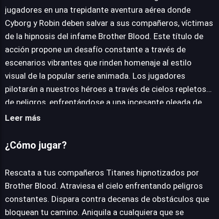
jugadores en una trepidante aventura aérea donde
Cyborg y Robin deben salvar a sus compañeros, víctimas
JUEGALO AHORA
de la hipnosis del infame Brother Blood. Este título de
acción propone un desafío constante a través de
escenarios vibrantes que rinden homenaje al estilo
visual de la popular serie animada. Los jugadores
pilotarán a nuestros héroes a través de cielos repletos
de peligros, enfrentándose a una incesante oleada de
robots hostiles y obstáculos mortales. La jugabilidad se
Leer más
centra en la precisión de los disparos y la agilidad para
esquivar. Deberás aniquilar a todo enemigo que ose
¿Cómo jugar?
interponerse en tu misión, mientras te mantienes alerta
para evitar colisiones que podrían poner fin a tu rescate.
Rescata a tus compañeros Titanes hipnotizados por
Recolectar power-ups estratégicamente será crucial
Brother Blood. Atraviesa el cielo enfrentando peligros
para potenciar tus habilidades y maximizar tu
constantes. Dispara contra decenas de obstáculos que
puntuación, asegurando una experiencia dinámica y
bloquean tu camino. Aniquila a cualquiera que se