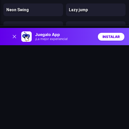
Neon Swing
Lazy jump
Stickman Supreme Shooter
Beaver's Blocks
0
Juegalo App
INSTALAR
¡La mejor experiencia!
Inicio
Aleatorio
Buscar
Favs
Climb Fling
Forest Match 2