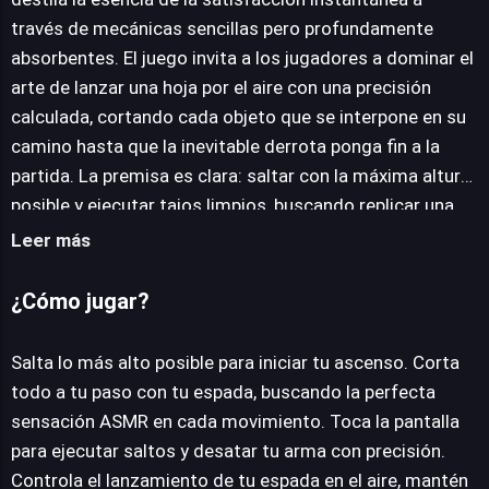
través de mecánicas sencillas pero profundamente
JUEGALO AHORA
absorbentes. El juego invita a los jugadores a dominar el
arte de lanzar una hoja por el aire con una precisión
calculada, cortando cada objeto que se interpone en su
camino hasta que la inevitable derrota ponga fin a la
partida. La premisa es clara: saltar con la máxima altura
posible y ejecutar tajos limpios, buscando replicar una
placentera sensación que evoca el ASMR. La interfaz de
Leer más
control se reduce a la simplicidad de un toque,
permitiendo al jugador impulsar su personaje y desatar
¿Cómo jugar?
el filo de su espada con una fluidez inmediata. A medida
que se progresa, Slice It all enriquece su jugabilidad
Salta lo más alto posible para iniciar tu ascenso. Corta
ofreciendo una diversidad de herramientas de corte,
todo a tu paso con tu espada, buscando la perfecta
desde afilados cuchillos hasta contundentes hachas,
sensación ASMR en cada movimiento. Toca la pantalla
cada una prometiendo una ligera variación en la
para ejecutar saltos y desatar tu arma con precisión.
experiencia visual del tajo. Esta variedad, unida a su ciclo
Controla el lanzamiento de tu espada en el aire, mantén