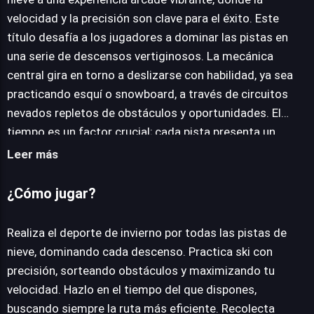
velocidad y la precisión son clave para el éxito. Este
JUEGALO AHORA
título desafía a los jugadores a dominar las pistas en
una serie de descensos vertiginosos. La mecánica
central gira en torno a deslizarse con habilidad, ya sea
practicando esquí o snowboard, a través de circuitos
nevados repletos de obstáculos y oportunidades. El
tiempo es un factor crucial; cada pista presenta un
límite que exige no solo rapidez, sino también una
Leer más
optimización constante de la ruta para alcanzar la meta.
Más allá de la carrera contra el reloj, la recolección de
¿Cómo jugar?
monedas de oro distribuidas estratégicamente añade
una capa de exploración y recompensa. Estas monedas
Realiza el deporte de invierno por todas las pistas de
son esenciales para desbloquear una galería de
nieve, dominando cada descenso. Practica ski con
personajes esquiadores únicos y tablas de snowboard
precisión, sorteando obstáculos y maximizando tu
con diseños variados, fomentando la rejugabilidad y la
velocidad. Hazlo en el tiempo del que dispones,
personalización. El juego ofrece una robusta experiencia
buscando siempre la ruta más eficiente. Recolecta