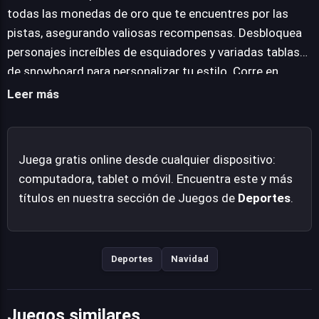
para un solo jugador con múltiples niveles desafiantes
todas las monedas de oro que te encuentres por las
que ponen a prueba las habilidades de cada participante.
pistas, asegurando valiosas recompensas. Desbloquea
Para aquellos que buscan una competencia más directa,
personajes increíbles de esquiadores y variadas tablas
el modo multijugador permite enfrentarse a otros
de snowboard para personalizar tu estilo. Corre en
pilotos, añadiendo una dimensión competitiva a la
divertidos y desafiantes niveles para un jugador,
Leer más
adrenalina de la montaña. Su naturaleza en línea y su
perfeccionando tus habilidades. Derrota a tus
accesibilidad directa desde cualquier navegador
oponentes en el modo multijugador, demostrando tu
moderno lo convierten en una opción conveniente para
maestría sobre la nieve.
Juega gratis online desde cualquier dispositivo:
una diversión rápida y emocionante.
computadora, tablet o móvil. Encuentra este y más
títulos en nuestra sección de Juegos de
Deportes
.
Deportes
Navidad
Juegos similares