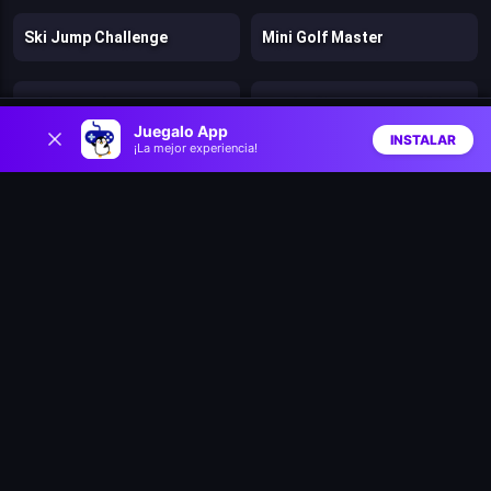
Ski Jump Challenge
Mini Golf Master
Unblocked Motocross Racing
Football Superstars 2024
0
Juegalo App
INSTALAR
¡La mejor experiencia!
Inicio
Aleatorio
Buscar
Favs
Muscle Clicker 2
Football Kickoff