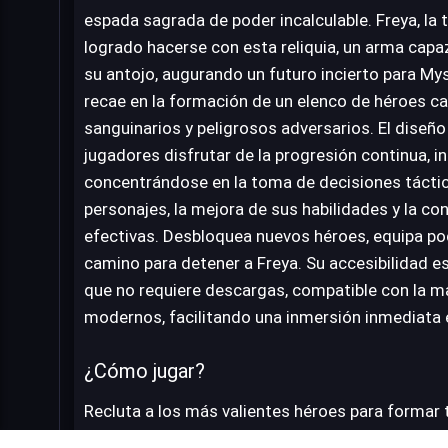
espada sagrada de poder incalculable. Freya, la te
logrado hacerse con esta reliquia, un arma capaz 
su antojo, augurando un futuro incierto para Myst
recae en la formación de un elenco de héroes c
sanguinarios y peligrosos adversarios. El diseño
jugadores disfrutar de la progresión continua, i
concentrándose en la toma de decisiones tácti
personajes, la mejora de sus habilidades y la c
efectivas. Desbloquea nuevos héroes, equipa po
camino para detener a Freya. Su accesibilidad es 
que no requiere descargas, compatible con la 
modernos, facilitando una inmersión inmediata 
¿Cómo jugar?
Recluta a los más valientes héroes para formar t
tus personajes con los mejores artefactos y hab