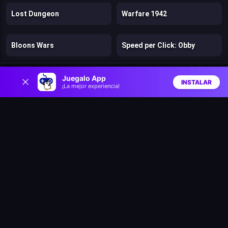
Lost Dungeon
Warfare 1942
Bloons Wars
Speed per Click: Obby
0
Battle Arena: Heroes Adventure
Firestone Idle RPG
Juegalo App
INSTALAR
¡La mejor experiencia!
Inicio
Aleatorio
Buscar
Favs
Tank Stars
Zombie Road