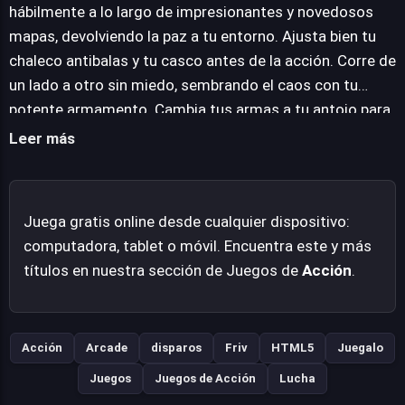
estilo de juego del usuario y permitiendo estrategias
hábilmente a lo largo de impresionantes y novedosos
variadas. La gestión de la munición es crucial, añadiendo
mapas, devolviendo la paz a tu entorno. Ajusta bien tu
una capa estratégica a la intensidad del tiroteo. La
chaleco antibalas y tu casco antes de la acción. Corre de
acción se complementa con la necesidad de mantener
un lado a otro sin miedo, sembrando el caos con tu
la protección, enfatizando la importancia de un chaleco
potente armamento. Cambia tus armas a tu antojo para
antibalas y un casco bien ajustados antes de sembrar el
adaptarte a la situación. Controla que la munición esté
Leer más
caos con potente armamento, garantizando una
preparada en todo momento para no quedarte sin ella
experiencia de juego única y desafiante para los
en el fragor de la batalla.
amantes del género de acción.
Juega gratis online desde cualquier dispositivo:
computadora, tablet o móvil. Encuentra este y más
títulos en nuestra sección de Juegos de
Acción
.
Acción
Arcade
disparos
Friv
HTML5
Juegalo
Juegos
Juegos de Acción
Lucha