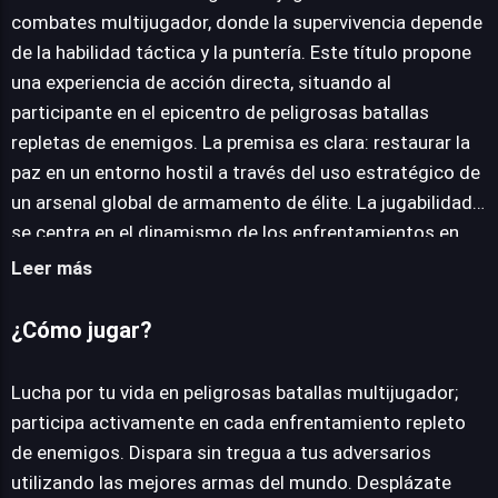
combates multijugador, donde la supervivencia depende
de la habilidad táctica y la puntería. Este título propone
JUEGALO AHORA
una experiencia de acción directa, situando al
participante en el epicentro de peligrosas batallas
repletas de enemigos. La premisa es clara: restaurar la
paz en un entorno hostil a través del uso estratégico de
un arsenal global de armamento de élite. La jugabilidad
se centra en el dinamismo de los enfrentamientos en
mapas diseñados con un enfoque visual y estratégico,
Leer más
invitando a los jugadores a explorar nuevos entornos
con cada partida. Los participantes deben desplazarse
¿Cómo jugar?
con astucia, aprovechando cada cobertura mientras
gestionan sus recursos. La personalización del
Lucha por tu vida en peligrosas batallas multijugador;
equipamiento es un pilar fundamental; se ofrece la
participa activamente en cada enfrentamiento repleto
libertad de cambiar entre diversas armas a voluntad,
de enemigos. Dispara sin tregua a tus adversarios
asegurando que cada enfrentamiento se adapte al
utilizando las mejores armas del mundo. Desplázate