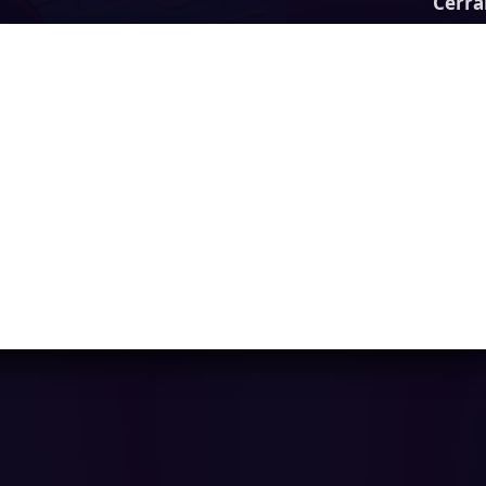
Cerra
Knife Attack
Ya casi llegamos...