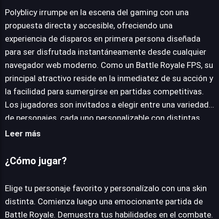
Polyblicy irrumpe en la escena del gaming con una
propuesta directa y accesible, ofreciendo una
experiencia de disparos en primera persona diseñada
JUEGALO AHORA
para ser disfrutada instantáneamente desde cualquier
navegador web moderno. Como un Battle Royale FPS, su
principal atractivo reside en la inmediatez de su acción y
la facilidad para sumergirse en partidas competitivas.
Los jugadores son invitados a elegir entre una variedad
de personajes, cada uno personalizable con distintas
skins, antes de lanzarse al fragor de un combate donde
Leer más
la habilidad y la estrategia son cruciales. La mecánica de
juego se centra en la eliminación de enemigos en un
¿Cómo jugar?
entorno multijugador, exigiendo reflejos rápidos y una
puntería precisa. No hay complejas narrativas que
Elige tu personaje favorito y personalízalo con una skin
desentrañar, sino la pura adrenalina del enfrentamiento
distinta. Comienza luego una emocionante partida de
directo. Su naturaleza de juego gratuito y sin necesidad
Battle Royale. Demuestra tus habilidades en el combate.