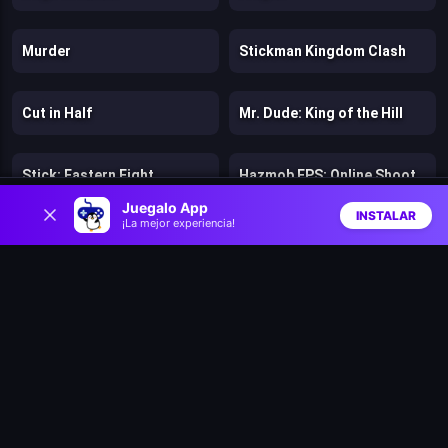
Murder
Stickman Kingdom Clash
Cut in Half
Mr. Dude: King of the Hill
Stick: Eastern Fight
Hazmob FPS: Online Shooter
0
Juegalo App
INSTALAR
¡La mejor experiencia!
Chicken Strike
Lost Dungeon
Inicio
Aleatorio
Buscar
Favs
Warfare 1942
Bloons Wars