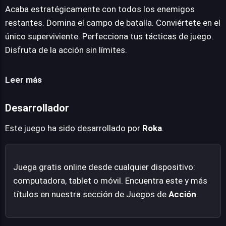
de descargas, compatible con navegadores como
Acaba estratégicamente con todos los enemigos
Chrome, Firefox, Opera o Edge, lo convierte en una
restantes. Domina el campo de batalla. Conviértete en el
opción ideal para sesiones rápidas o para aquellos que
único superviviente. Perfecciona tus tácticas de juego.
buscan diversión sin complicaciones técnicas. Polyblicy
Disfruta de la acción sin límites.
promete una experiencia de juego única y entretenida,
llevando el género shooter a la comodidad de una
Leer más
pestaña del navegador.
Desarrollador
Este juego ha sido desarrollado por
Roka
.
Juega gratis online desde cualquier dispositivo:
computadora, tablet o móvil. Encuentra este y más
títulos en nuestra sección de Juegos de
Acción
.