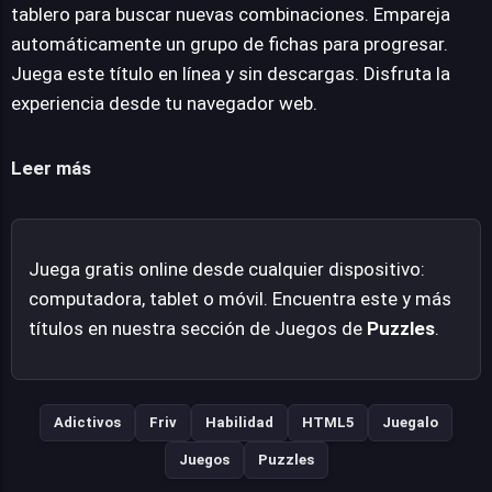
fichas, ofreciendo un salvavidas táctico cuando la
tablero para buscar nuevas combinaciones. Empareja
situación lo requiere. Este título se destaca por su
automáticamente un grupo de fichas para progresar.
accesibilidad, siendo completamente jugable en línea y
Juega este título en línea y sin descargas. Disfruta la
sin necesidad de descargas, optimizado para una amplia
experiencia desde tu navegador web.
gama de navegadores web modernos como Google
Chrome, Mozilla Firefox, Opera y Microsoft Edge. Su
Leer más
diseño invita a una sesión de juego relajada pero
estimulante, ideal para cualquier aficionado a los puzles
que busque una diversión instantánea y satisfactoria
Juega gratis online desde cualquier dispositivo:
desde su computadora.
computadora, tablet o móvil. Encuentra este y más
títulos en nuestra sección de Juegos de
Puzzles
.
Adictivos
Friv
Habilidad
HTML5
Juegalo
Juegos
Puzzles