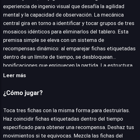
experiencia de ingenio visual que desafía la agilidad
mental y la capacidad de observación. La mecánica
JUEGALO AHORA
central gira en torno a identificar y tocar grupos de tres
mosaicos idénticos para eliminarlos del tablero. Esta
premisa simple se eleva con un sistema de
recompensas dinámico: al emparejar fichas etiquetadas
dentro de un límite de tiempo, se desbloquean
bonificaciones que enriquecen la partida. La estructura
del juego se extiende a lo largo de 43 niveles
Leer más
cuidadosamente diseñados, garantizando una curva de
dificultad progresiva y un desafío constante. Para asistir
¿Cómo jugar?
a los jugadores en momentos de apuro, Pretty Tiles
integra tres herramientas estratégicas: la posibilidad de
Toca tres fichas con la misma forma para destruirlas.
deshacer movimientos erróneos, una opción para
Haz coincidir fichas etiquetadas dentro del tiempo
reorganizar todas las fichas del tablero, y una función
especificado para obtener una recompensa. Deshaz tus
que permite emparejar automáticamente un grupo de
movimientos si te equivocas. Mezcla las fichas del