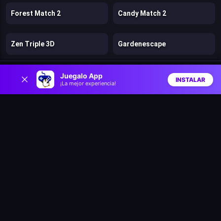
Forest Match 2
Candy Match 2
Zen Triple 3D
Gardenescape
0
Fruit Link
Wizard School
Juegalo App
INSTALAR
¡La mejor experiencia!
Inicio
Aleatorio
Buscar
Favs
Winx Club: Love and Pet
Bubble Shooter: Farm Fruit