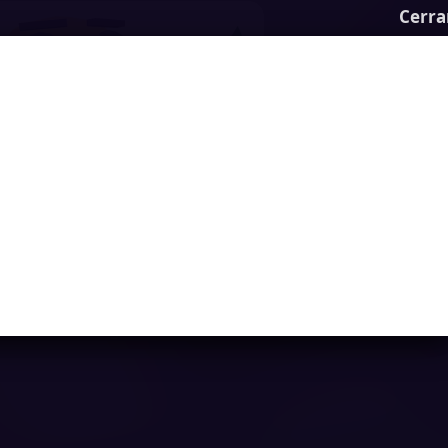
Cerra
Running Bot
Ya casi llegamos...