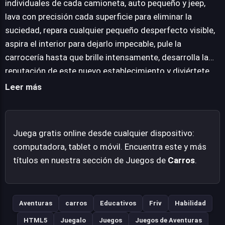
individuales de cada camioneta, auto pequeño y jeep,
directamente desde el navegador, sin necesidad de
lava con precisión cada superficie para eliminar la
descargas, en una amplia gama de plataformas web,
suciedad, repara cualquier pequeño desperfecto visible,
ofreciendo una oportunidad única para llevar el negocio
aspira el interior para dejarlo impecable, pule la
automotriz de John al siguiente nivel.
carrocería hasta que brille intensamente, desarrolla la
reputación de este nuevo establecimiento y diviértete
llevando el negocio de John al siguiente nivel de éxito.
Leer más
Juega gratis online desde cualquier dispositivo:
computadora, tablet o móvil. Encuentra este y más
títulos en nuestra sección de Juegos de
Carros
.
Aventuras
carros
Educativos
Friv
Habilidad
HTML5
Juegalo
Juegos
Juegos de Aventuras