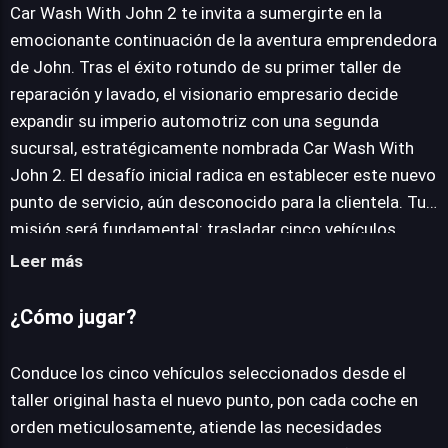
Car Wash With John 2 te invita a sumergirte en la
emocionante continuación de la aventura emprendedora
de John. Tras el éxito rotundo de su primer taller de
JUEGALO AHORA
reparación y lavado, el visionario empresario decide
expandir su imperio automotriz con una segunda
sucursal, estratégicamente nombrada Car Wash With
John 2. El desafío inicial radica en establecer este nuevo
punto de servicio, aún desconocido para la clientela. Tu
misión será fundamental: trasladar cinco vehículos
seleccionados desde la ubicación original y prepararlos
Leer más
meticulosamente para su exhibición y servicio en el
flamante establecimiento. La flota incluye una variada
¿Cómo jugar?
colección que va desde una robusta camioneta hasta un
ágil auto pequeño y varios versátiles jeeps, cada uno
Conduce los cinco vehículos seleccionados desde el
demandando un enfoque y una serie de cuidados
taller original hasta el nuevo punto, pon cada coche en
específicos para lucir impecable. Este título promete una
orden meticulosamente, atiende las necesidades
experiencia accesible, diseñado para disfrutarse