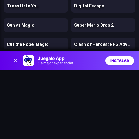
Trees Hate You
Digital Escape
Gun vs Magic
Super Mario Bros 2
Cut the Rope: Magic
Clash of Heroes: RPG Adventure
0
Juegalo App
INSTALAR
¡La mejor experiencia!
Dino Survival: 3D Simulator
Math Runner
Inicio
Aleatorio
Buscar
Favs
M’s Cases Chapter 1: Vanishing of Melisma
Merge Detective: Forbidden Secret