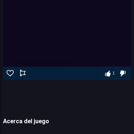
1
Acerca del juego
Car Wash With John 2